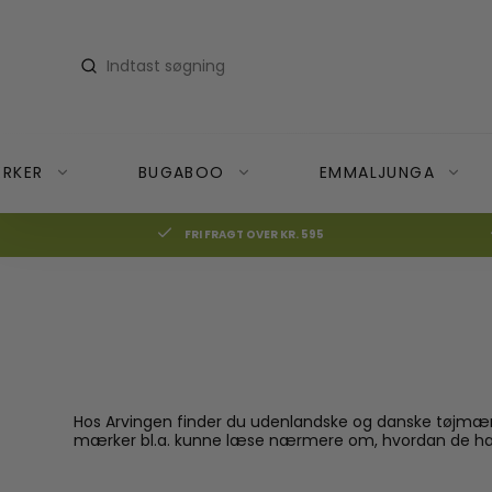
RKER
BUGABOO
EMMALJUNGA
FRI FRAGT OVER KR. 595
Donkey
Cocoon Company vaskeartikler
Bugaboo Bee6
Accessories
Donkey Bundles
Dyner
Badebleer
Donkey Duo
Lagner
Badedragter
Donkey Mono
Madrasser
Badehåndklæder & B
Hos Arvingen finder du udenlandske og danske tøjmærke
Donkey Twin
Puder
Badeshorts
mærker bl.a. kunne læse nærmere om, hvordan de har 
Rullemadrasser
Badesko
Sengetøj
Svømmebriller