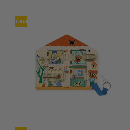
Tisselagen
Svømmeveste
UV T-shirts
UV-dragter
TILBUD
UDSOLGT
Bugaboo Køreposer
Bugaboo Fox Graphite S
Maclaren Køreposer
Bugaboo Fox Sort Stel
Joha
Bugaboo Fox Special Edi
Lana organic
Molo
Reima
Wheat