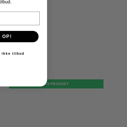
ilbud.
 OP!
 ikke tilbud
69,95 kr
55,96 kr
VIS PRODUKT