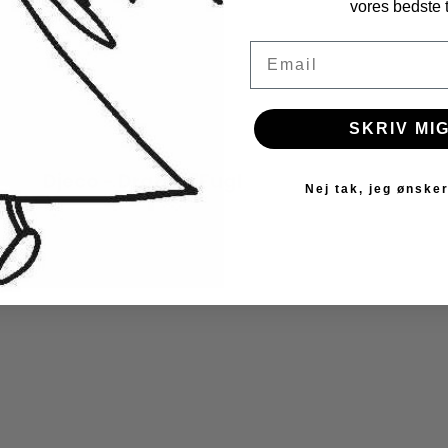
vores bedste t
Email
SKRIV MIG
Djeco - Drage - Fugl
Nej tak, jeg ønsker
Djeco