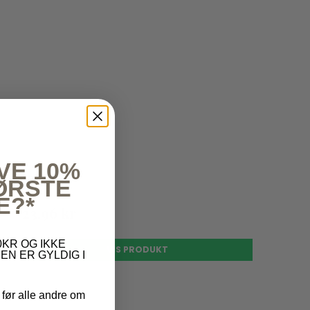
VE 10%
29,95 kr
FØRSTE
E?*
23,96 kr
KR OG IKKE
VIS PRODUKT
EN ER GYLDIG I
 før alle andre om