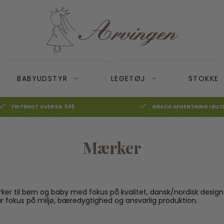
BABYUDSTYR
LEGETØJ
STOKKE
FRI FRAGT OVER KR. 595
GRATIS AFHENTNING I BUT
Mærker
Alt Djeco
Alt det andet
Aktivitetslegetøj
Bugaboo Bee
Jul
Bolde
Autostol adaptor
Aktivitetsstativ
Bugaboo Buffalo
Børneure
Barnevognslås
Bamser og suttekæder
Bugaboo Camele
adekåbe
Dukker
Barnevognsreflekser
Børneværelset
Bugaboo Donkey
r til børn og baby med fokus på kvalitet, dansk/nordisk design 
Kreativ leg
Kalecher
Hagesmække og forklæder
Bugaboo Fox
fokus på miljø, bæredygtighed og ansvarlig produktion.
Legemad
Køreposer
Legetæpper
Puslespil
Parasol
Rasmus Klump