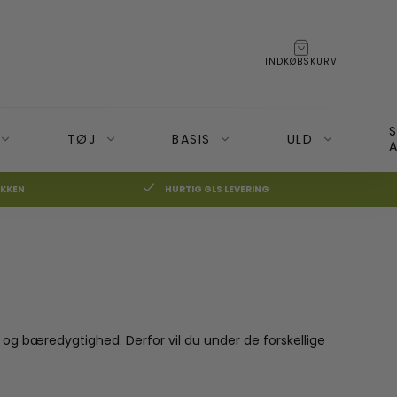
INDKØBSKURV
TØJ
BASIS
ULD
A
IKKEN
HURTIG GLS LEVERING
BECO Bæresele
Moonboon
BOBA 3G Bæresele
Nonomo
on+ og Cameleon3
BOBA 4G
BOBA Air (Rejsebæresele)
og bæredygtighed. Derfor vil du under de forskellige
BOBA Slynge
Veste og Hoodies Boba