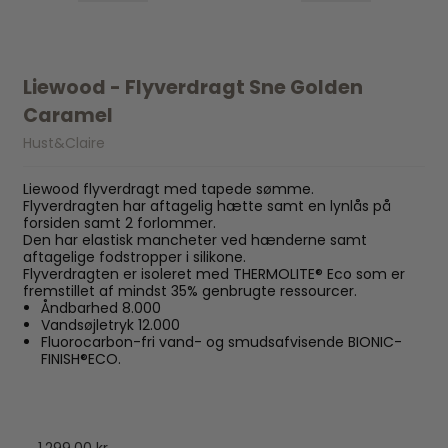
Liewood - Flyverdragt Sne Golden
Caramel
Hust&Claire
Liewood flyverdragt med tapede sømme.
Flyverdragten har aftagelig hætte samt en lynlås på
forsiden samt 2 forlommer.
Den har elastisk mancheter ved hænderne samt
aftagelige fodstropper i silikone.
Flyverdragten er isoleret med THERMOLITE® Eco som er
fremstillet af mindst 35% genbrugte ressourcer.
Åndbarhed 8.000
Vandsøjletryk 12.000
Fluorocarbon-fri vand- og smudsafvisende BIONIC-
FINISH®ECO.