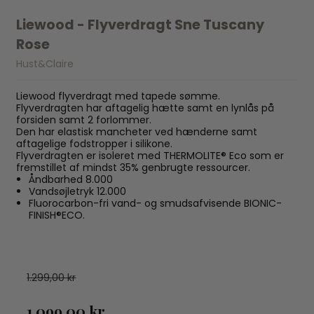
Liewood - Flyverdragt Sne Tuscany
Rose
Hust&Claire
Liewood flyverdragt med tapede sømme.
Flyverdragten har aftagelig hætte samt en lynlås på
forsiden samt 2 forlommer.
Den har elastisk mancheter ved hænderne samt
aftagelige fodstropper i silikone.
Flyverdragten er isoleret med THERMOLITE® Eco som er
fremstillet af mindst 35% genbrugte ressourcer.
Åndbarhed 8.000
Vandsøjletryk 12.000
Fluorocarbon-fri vand- og smudsafvisende BIONIC-
FINISH®ECO.
1.299,00 kr
1.099,00 kr