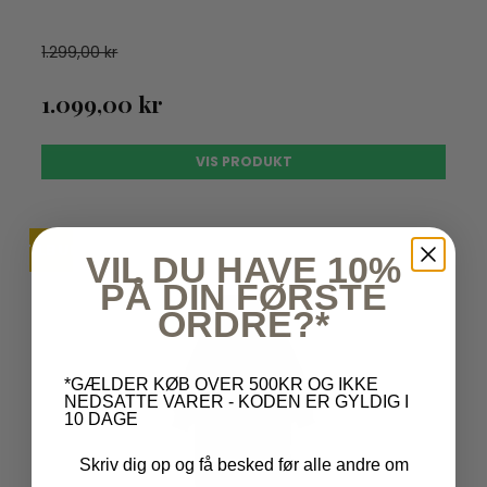
1.299,00 kr
1.099,00 kr
VIS PRODUKT
TILBUD
UDSOLGT
VIL DU HAVE 10%
PÅ DIN FØRSTE
ORDRE?*
*GÆLDER KØB OVER 500KR OG IKKE
NEDSATTE VARER - KODEN ER GYLDIG I
10 DAGE
Skriv dig op og få besked før alle andre om