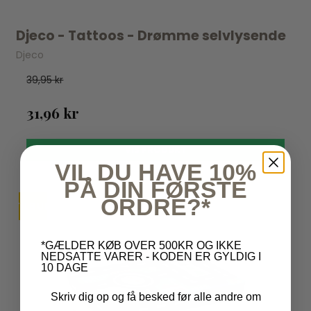
Djeco - Tattoos - Drømme selvlysende
Djeco
39,95 kr
31,96 kr
VIS PRODUKT
VIL DU HAVE 10%
PÅ DIN FØRSTE
ORDRE?*
TILBUD
*GÆLDER KØB OVER 500KR OG IKKE
NEDSATTE VARER - KODEN ER GYLDIG I
10 DAGE
Skriv dig op og få besked før alle andre om