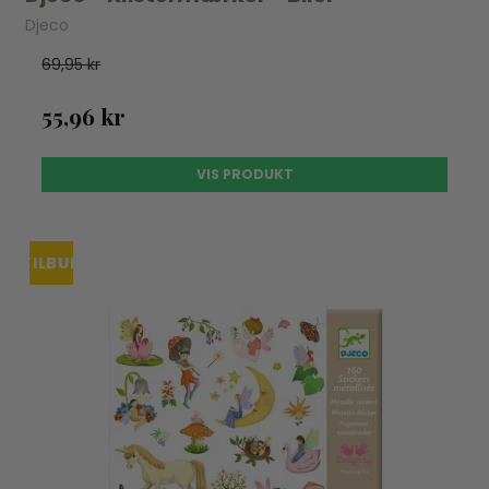
Djeco
69,95 kr
55,96 kr
VIS PRODUKT
TILBUD
UDSOLGT