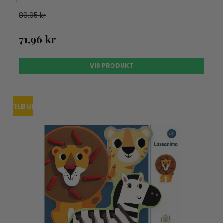
89,95 kr
71,96 kr
VIS PRODUKT
TILBUD
UDSOLGT