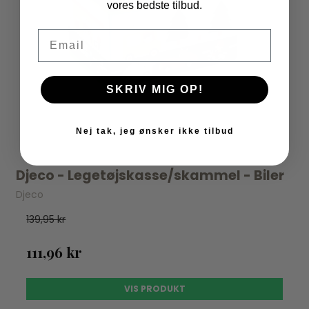
vores bedste tilbud.
Email
SKRIV MIG OP!
Nej tak, jeg ønsker ikke tilbud
Djeco - Legetøjskasse/skammel - Biler
Djeco
139,95 kr
111,96 kr
VIS PRODUKT