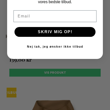
vores bedste tilbud.
Email
SKRIV MIG OP!
Konges Sløjd - Badeble Rose Blush
Nej tak, jeg ønsker ikke tilbud
179,00 kr
139,00 kr
VIS PRODUKT
TILBUD