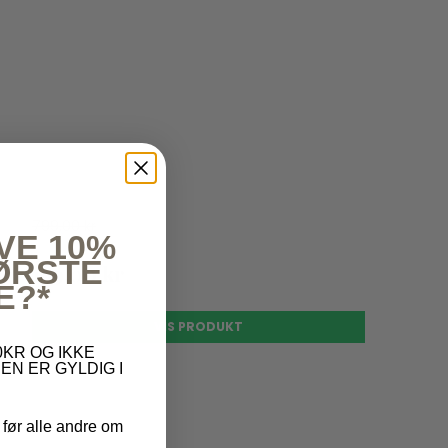
799,00 kr
VE 10%
FØRSTE
199,00 kr
E?*
VIS PRODUKT
KR OG IKKE
EN ER GYLDIG I
 før alle andre om