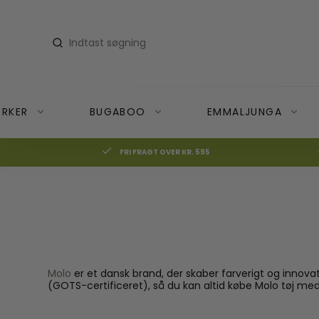
RKER
BUGABOO
EMMALJUNGA
FRI FRAGT OVER KR. 595
Donkey
Cocoon Company vaskeartikler
Bugaboo Bee6
Accessories
Donkey Bundles
Dyner
Badebleer
Donkey Duo
Lagner
Badedragter
Donkey Mono
Madrasser
Badehåndklæder & B
Molo
er et dansk brand, der skaber farverigt og innovat
Donkey Twin
Puder
Badeshorts
(GOTS-certificeret), så du kan altid købe Molo tøj me
Rullemadrasser
Badesko
Sengetøj
Svømmebriller