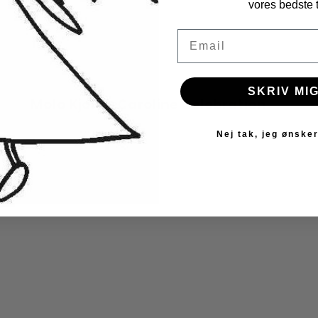
vores bedste t
Email
SKRIV MIG
Molo Kjole - Caroline Celebration
Molo
Nej tak, jeg ønsker