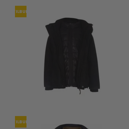
Tisselagen
Svømmeveste
TILBUD
UV T-shirts
UV-dragter
Bugaboo Køreposer
Bugaboo Fox Graphite S
Maclaren Køreposer
Bugaboo Fox Sort Stel
Joha
Bugaboo Fox Special Edi
Lana organic
Molo
Reima
Wheat
TILBUD