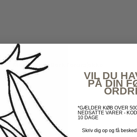
Molo - Howl Bark Forårsjakke
VIL DU HA
Molo
PÅ DIN 
ORDR
*GÆLDER KØB OVER 500
NEDSATTE VARER - KOD
10 DAGE
Skriv dig op og få besked