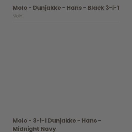
Spil
Seatliner
Skoletasker
Molo - Dunjakke - Hans - Black 3-i-1
Tegne og Male
Molo
Trylleri
tel
Trækdyr
Wallstickers
tions
Molo - 3-i-1 Dunjakke - Hans -
Midnight Navy