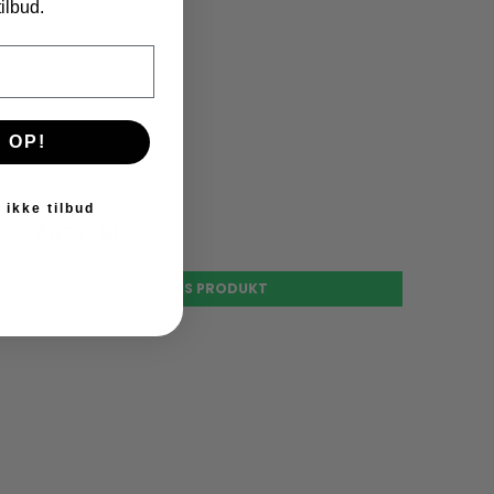
ilbud.
 OP!
299,00 kr
 ikke tilbud
89,70 kr
VIS PRODUKT