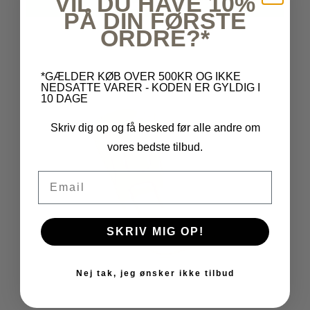
VIL DU HAVE 10%
VIS PRODUKT
PÅ DIN FØRSTE
ORDRE?*
*GÆLDER KØB OVER 500KR OG IKKE
NEDSATTE VARER - KODEN ER GYLDIG I
10 DAGE
Skriv dig op og få besked før alle andre om
vores bedste tilbud.
Email
SKRIV MIG OP!
Nej tak, jeg ønsker ikke tilbud