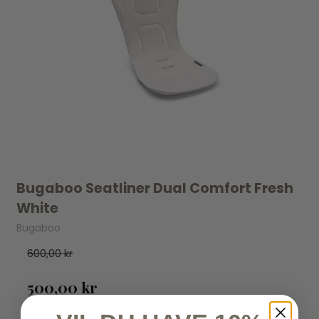
Bugaboo Seatliner Dual Comfort Fresh
White
Bugaboo
600,00 kr
500,00 kr