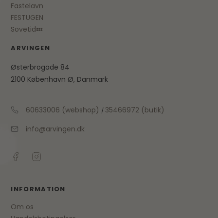
Fastelavn
FESTUGEN
Sovetid💤
ARVINGEN
Østerbrogade 84
2100 København Ø, Danmark
60633006 (webshop)
35466972 (butik)
/
info@arvingen.dk
INFORMATION
Om os