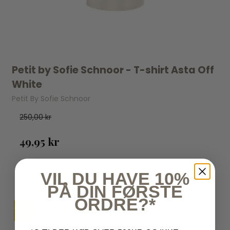
Petit by Sofie Schnoor - T-shirt Asta Off
White
Petit By Sofie Schnoor
250,00 kr
49,95 kr
VIS PRODUKT
VIL DU HAVE 10%
PÅ DIN FØRSTE
ORDRE?*
TILBUD