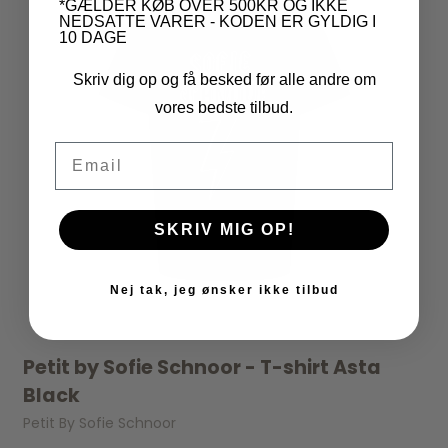
*GÆLDER KØB OVER 500KR OG IKKE
NEDSATTE VARER - KODEN ER GYLDIG I
10 DAGE
Skriv dig op og få besked før alle andre om
vores bedste tilbud.
Email
SKRIV MIG OP!
Nej tak, jeg ønsker ikke tilbud
Petit by Sofie Schnoor - T-shirt Asta
Black
Petit By Sofie Schnoor