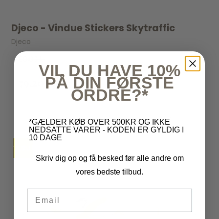
Djeco - Vindue Stickers Skytraffic
Djeco
99,00 kr
VIL DU HAVE 10%
PÅ DIN FØRSTE
79,20 kr
ORDRE?*
VIS PRODUKT
*GÆLDER KØB OVER 500KR OG IKKE
NEDSATTE VARER - KODEN ER GYLDIG I
10 DAGE
TILBUD
Skriv dig op og få besked før alle andre om
vores bedste tilbud.
Email