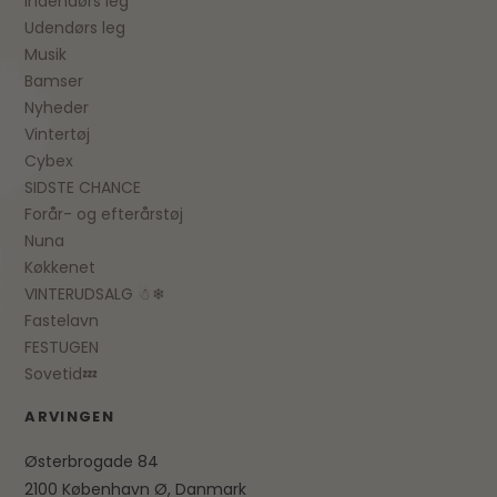
Indendørs leg
Udendørs leg
Musik
Bamser
Nyheder
Vintertøj
Cybex
SIDSTE CHANCE
Forår- og efterårstøj
Nuna
Køkkenet
VINTERUDSALG ☃❄
Fastelavn
FESTUGEN
Sovetid💤
ARVINGEN
Østerbrogade 84
2100 København Ø, Danmark