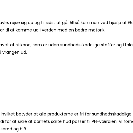
avle, rejse sig op og til sidst at gå. Altså kan man ved hjælp a
klar til at komme ud i verden med en bedre motorik.
et af silikone, som er uden sundhedsskadelige stoffer og ftalat
ed vrangen ud.
 hvilket betyder at alle produkterne er fri for sundhedsskadelig
i for at sikre at barnets sarte hud passer til PH-værdien. Vi f
yserød og blå.