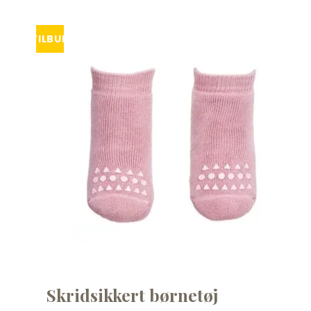
Tisselagen
Svømmeveste
UV T-shirts
TILBUD
UV-dragter
Bugaboo Køreposer
Bugaboo Fox Graphite S
Maclaren Køreposer
Bugaboo Fox Sort Stel
Joha
Bugaboo Fox Special Edi
Lana organic
Molo
Reima
Wheat
Skridsikkert børnetøj