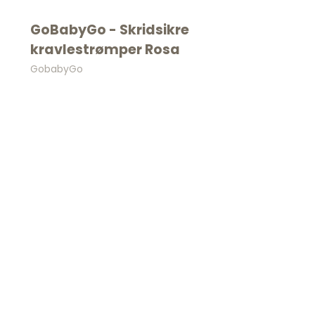
Spil
Seatliner
Skoletasker
GoBabyGo - Skridsikre
Tegne og Male
kravlestrømper Rosa
Trylleri
tel
Trækdyr
GobabyGo
Wallstickers
tions