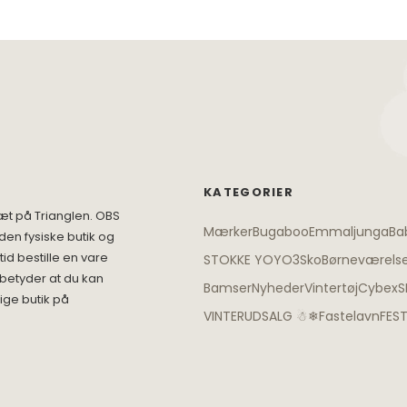
KATEGORIER
æt på Trianglen. OBS
Mærker
Bugaboo
Emmaljunga
Ba
den fysiske butik og
id bestille en vare
STOKKE YOYO3
Sko
Børneværels
 betyder at du kan
Bamser
Nyheder
Vintertøj
Cybex
S
ige butik på
VINTERUDSALG ☃❄
Fastelavn
FES