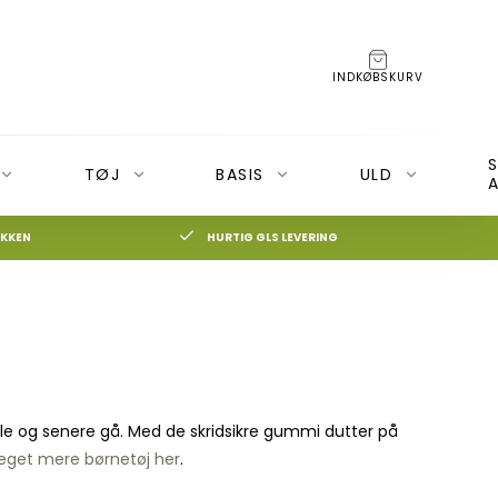
INDKØBSKURV
TØJ
BASIS
ULD
A
IKKEN
HURTIG GLS LEVERING
BECO Bæresele
Moonboon
BOBA 3G Bæresele
Nonomo
on+ og Cameleon3
BOBA 4G
BOBA Air (Rejsebæresele)
vle og senere gå. Med de skridsikre gummi dutter på
BOBA Slynge
eget mere børnetøj her
.
Veste og Hoodies Boba