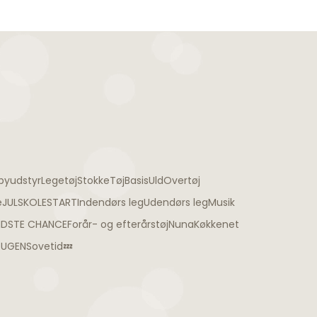
byudstyr
Legetøj
Stokke
Tøj
Basis
Uld
Overtøj
e
JUL
SKOLESTART
Indendørs leg
Udendørs leg
Musik
IDSTE CHANCE
Forår- og efterårstøj
Nuna
Køkkenet
TUGEN
Sovetid💤