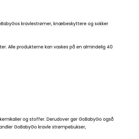
f GoBabyGos kravlestrømer, knæbeskyttere og sokker
er. Alle produkterne kan vaskes på en almindelig 40
e kemikalier og stoffer. Derudover gør GoBabyGo også
orhandler GoBabyGo kravle strømpebukser,