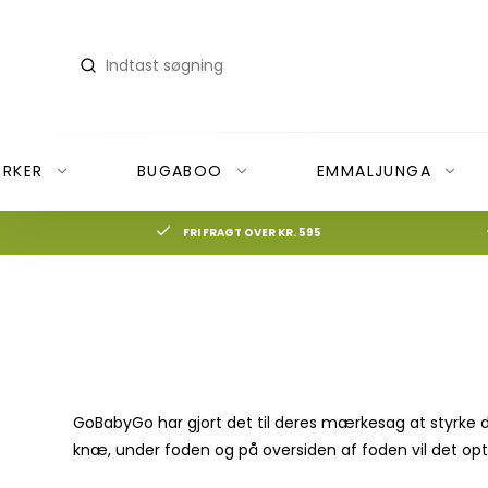
RKER
BUGABOO
EMMALJUNGA
FRI FRAGT OVER KR. 595
Donkey
Cocoon Company vaskeartikler
Bugaboo Bee6
Accessories
Donkey Bundles
Dyner
Badebleer
Donkey Duo
Lagner
Badedragter
Donkey Mono
Madrasser
Badehåndklæder & B
GoBabyGo har gjort det til deres mærkesag at styrke di
Donkey Twin
Puder
Badeshorts
knæ, under foden og på oversiden af foden vil det op
Rullemadrasser
Badesko
Sengetøj
Svømmebriller