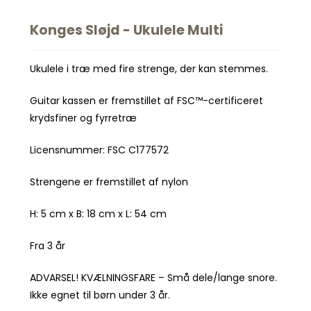
Spil
Seatliner
Skoletasker
Konges Sløjd - Ukulele Multi
Tegne og Male
Trylleri
tel
Trækdyr
Ukulele i træ med fire strenge, der kan stemmes.
Wallstickers
tions
Guitar kassen er fremstillet af FSC™-certificeret
krydsfiner og fyrretræ
Licensnummer: FSC C177572
Strengene er fremstillet af nylon
H: 5 cm x B: 18 cm x L: 54 cm
Fra 3 år
ADVARSEL! KVÆLNINGSFARE – Små dele/lange snore.
Ikke egnet til børn under 3 år.