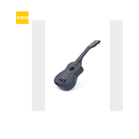
Tisselagen
Svømmeveste
UV T-shirts
TILBUD
UV-dragter
Bugaboo Køreposer
Bugaboo Fox Graphite S
Maclaren Køreposer
Bugaboo Fox Sort Stel
Joha
Bugaboo Fox Special Edi
Lana organic
Molo
Reima
Wheat