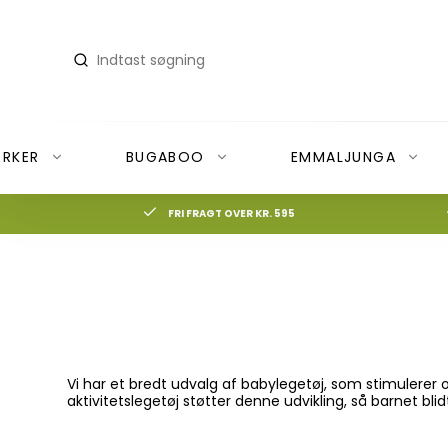
RKER
BUGABOO
EMMALJUNGA
FRI FRAGT OVER KR. 595
Donkey
Cocoon Company vaskeartikler
Bugaboo Bee6
Accessories
Donkey Bundles
Dyner
Badebleer
Donkey Duo
Lagner
Badedragter
Donkey Mono
Madrasser
Badehåndklæder & B
Vi har et bredt udvalg af babylegetøj, som stimulerer o
Donkey Twin
Puder
Badeshorts
aktivitetslegetøj støtter denne udvikling, så barnet bl
Rullemadrasser
Badesko
Sengetøj
Svømmebriller