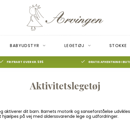
BABYUDSTYR
LEGETØJ
STOKKE
FRI FRAGT OVER KR. 595
GRATIS AFHENTNING I BUT
Aktivitetslegetøj
Alt Djeco
Alt det andet
Aktivitetslegetøj
Bugaboo Bee
Jul
Bolde
Autostol adaptor
Aktivitetsstativ
Bugaboo Buffalo
Børneure
Barnevognslås
Bamser og suttekæder
Bugaboo Camele
adekåbe
Dukker
Barnevognsreflekser
Børneværelset
Bugaboo Donkey
g aktiverer dit barn. Barnets motorik og sanseforståelse udvikles
Kreativ leg
Kalecher
Hagesmække og forklæder
Bugaboo Fox
idt hjælpes på vej med alderssvarende lege og udfordringer.
Legemad
Køreposer
Legetæpper
Puslespil
Parasol
Rasmus Klump