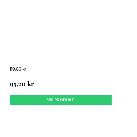
ilbud.
 OP!
 ikke tilbud
119,00 kr
95,20 kr
VIS PRODUKT