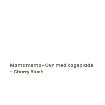
VIL DU HA
PÅ DIN 
Mamamemo- Ovn med kogeplade
ORDR
- Cherry Blush
*GÆLDER KØB OVER 500
NEDSATTE VARER - KOD
10 DAGE
Skriv dig op og få besked