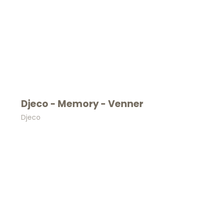
vores bedste t
Email
SKRIV MIG
Nej tak, jeg ønsker
Djeco - Memory - Venner
Djeco