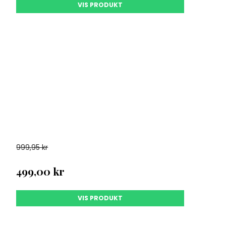
VIS PRODUKT
VE 10%
FØRSTE
E?*
999,95 kr
499,00 kr
KR OG IKKE
EN ER GYLDIG I
VIS PRODUKT
 før alle andre om