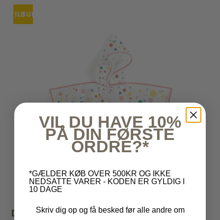
TILBUD
VIL DU HAVE 10%
PÅ DIN FØRSTE
ORDRE?*
*GÆLDER KØB OVER 500KR OG IKKE
NEDSATTE VARER - KODEN ER GYLDIG I
10 DAGE
Skriv dig op og få besked før alle andre om
Djeco - Regnkappe - Kat - 3-5 år