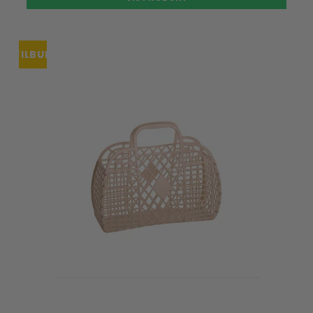
TILBUD
UDSOLGT