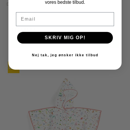
vores bedste tilbud.
Djeco
179,95 kr
Email
143,96 kr
SKRIV MIG OP!
VIS PRODUKT
Nej tak, jeg ønsker ikke tilbud
TILBUD