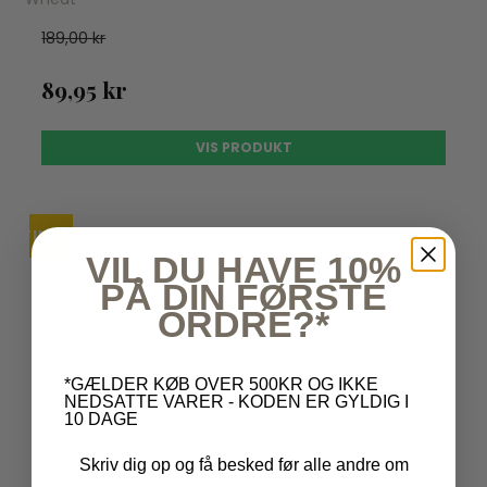
189,00 kr
89,95 kr
VIS PRODUKT
TILBUD
UDSOLGT
VIL DU HAVE 10%
PÅ DIN FØRSTE
ORDRE?*
*GÆLDER KØB OVER 500KR OG IKKE
NEDSATTE VARER - KODEN ER GYLDIG I
10 DAGE
Skriv dig op og få besked før alle andre om