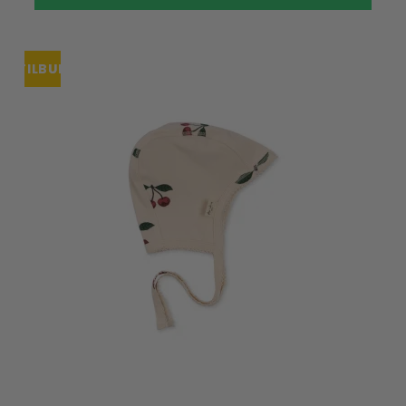
TILBUD
UDSOLGT