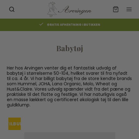
GRATIS AFHENTNING I BUTIKKEN
Babytøj
Her hos Arvingen venter dig et fantastisk udvalg af
babytøj i størrelserne 50-104, hvilket svarer til fra nyfødt
til ca. 4 år. Vi har billigt babytøj fra de store kendte brands
som Hummel, JOHA, Lana Organic, Molo, Wheat og
Hust&Claire. Vores udvalg spænder vidt fra det pæne og
praktiske til det flotte og festlige. Vi har naturligvis også
en masse lækkert og certificeret økologisk tøj til den lille
guldklump.
TILBUD
UDSOLGT