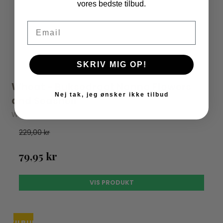
vores bedste tilbud.
Email
SKRIV MIG OP!
Wheat - Buksedragt Nanna Flowers
Nej tak, jeg ønsker ikke tilbud
and Seashell
Wheat
229,00 kr
79,95 kr
VIS PRODUKT