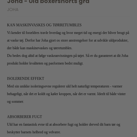
Joha - Uld boxershorts grå
JOHA
KAN MASKINVASKES OG TØRRETUMBLES
Vi kender til forældres travle hverdag og hvor meget tid og energi der bliver brugt på
at vaske tøj. Derfor har Joha gjort os store anstrengelser for at udvikle uldprodukter,
der både kan maskinevaskes og tørretumbles.
Du bedes dog altid at følge vaskeanvisningen på tøjet. Så er du garanteret at dit Joha
produkt holder kvaliteten og pasformen bedst muligt.
ISOLERENDE EFFEKT
Med sin unikke isoleringsevne regulerer uld helt naturligt temperaturen - varmer
behageligt, når det er koldt og køler kroppen, når det er varmt. Ideelt til både vinter
og sommer.
ABSORBERER FUGT
Uld har en fantastisk evne til at absorbere fugt og holder derved dit barn tør og
beskytter barnets helbred og velvære.