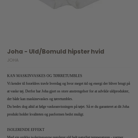
Joha - Uld/Bomuld hipster hvid
JOHA
KAN MASKINVASKES OG TØRRETUMBLES
Vi kender til forældres travle hverdag og hvor meget tid og energi der bliver brugt på
at vaske tøj. Derfor har Joha gjort os store anstrengelser for at udvikle uldprodukter,
der både kan maskinevaskes og tørretumbles.
Du bedes dog altid at følge vaskeanvisningen på tøjet. Så er du garanteret at dit Joha
produkt holder kvaliteten og pasformen bedst muligt.
ISOLERENDE EFFEKT
Med sin unikke isoleringsevne regulerer uld helt naturligt temperaturen - varmer