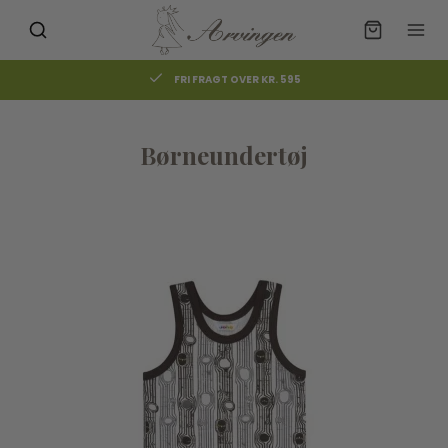
RAGT OVER KR. 595
FRI FRAGT OVE
Børneundertøj