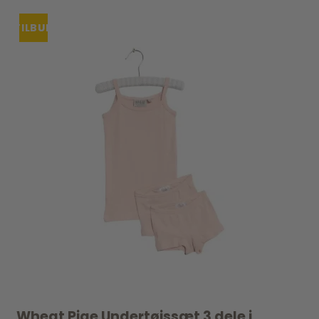
TILBUD
UDSOLGT
Wheat Pige Undertøjssæt 3 dele i