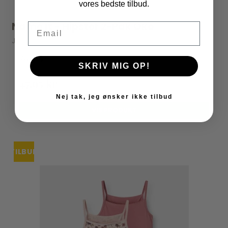
vores bedste tilbud.
Name It - Hipster 2-Pak Øko
Email
JOHA
79,95 kr
SKRIV MIG OP!
47,95 kr
Nej tak, jeg ønsker ikke tilbud
VIS PRODUKT
TILBUD