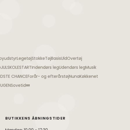
byudstyr
Legetøj
Stokke
Tøj
Basis
Uld
Overtøj
e
JUL
SKOLESTART
Indendørs leg
Udendørs leg
Musik
IDSTE CHANCE
Forår- og efterårstøj
Nuna
Køkkenet
TUGEN
Sovetid💤
BUTIKKENS ÅBNINGSTIDER
Mandag: 10.00 - 17:30