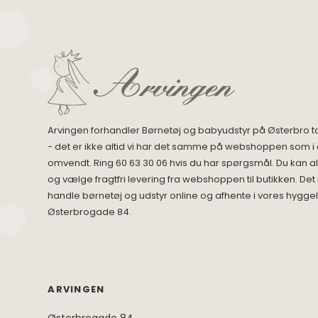
Tisselagen
Svømmeveste
UV T-shirts
UV-dragter
Bugaboo Køreposer
Bugaboo Fox Graphite S
Maclaren Køreposer
Bugaboo Fox Sort Stel
Joha
Bugaboo Fox Special Edi
Lana organic
Arvingen forhandler Børnetøj og babyudstyr på Østerbro t
Molo
- det er ikke altid vi har det samme på webshoppen som i 
Reima
omvendt. Ring 60 63 30 06 hvis du har spørgsmål. Du kan alt
Wheat
og vælge fragtfri levering fra webshoppen til butikken. Det
handle børnetøj og udstyr online og afhente i vores hyggel
Østerbrogade 84.
ARVINGEN
Østerbrogade 84