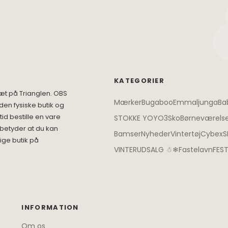
Spil
Seatliner
Skoletasker
Tegne og Male
Trylleri
tel
Trækdyr
Wallstickers
tions
KATEGORIER
æt på Trianglen. OBS
Mærker
Bugaboo
Emmaljunga
Ba
den fysiske butik og
id bestille en vare
STOKKE YOYO3
Sko
Børneværels
 betyder at du kan
Bamser
Nyheder
Vintertøj
Cybex
S
ige butik på
VINTERUDSALG ☃❄
Fastelavn
FES
INFORMATION
Om os