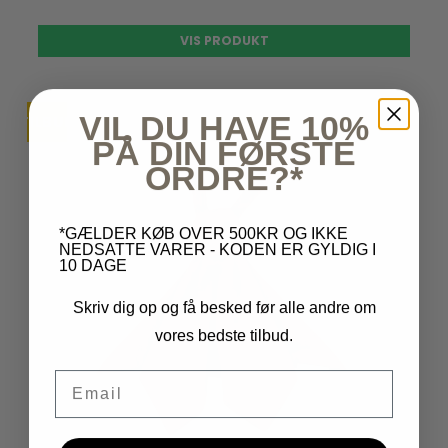
VIS PRODUKT
VIL DU HAVE 10%
TILBUD
UDSOLGT
PÅ DIN FØRSTE
ORDRE?*
*GÆLDER KØB OVER 500KR OG IKKE
NEDSATTE VARER - KODEN ER GYLDIG I
10 DAGE
Skriv dig op og få besked før alle andre om
vores bedste tilbud.
Email