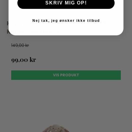
SKRIV MIG OP!
Nej tak, jeg ønsker ikke tilbud
Konges Sløjd - Økologisk Nusseklud
Kanin Dark Honey
149,00 kr
99,00 kr
VIS PRODUKT
UDSOLGT