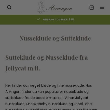
FRI FRAGT OVER KR. 595
Nusseklude og Sutteklude
Sutteklude og Nusseklude fra
Jellycat m.fl.
Her finder du meget bløde og fine nusseklude. Hos
Arvingen finder du kun populærer nusseklude og
sutteklude fra de bedste mærker. Vi har Jellycat
nusseklude, Snoozebaby nusseklude og Label Label
nusseklude. Nussekluden giver tryghed til det lille barn,