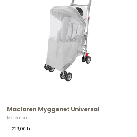
VIL DU HAVE 10%
PÅ DIN FØRSTE
ORDRE?*
*GÆLDER KØB OVER 500KR OG IKKE
NEDSATTE VARER - KODEN ER GYLDIG I
10 DAGE
Maclaren Myggenet Universal
Skriv dig op og få besked før alle andre om
Maclaren
vores bedste tilbud.
229,00 kr
Email