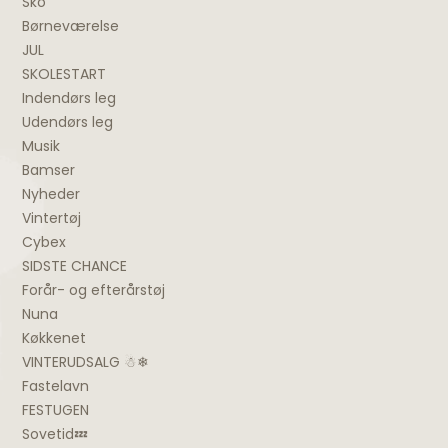
Sko
Børneværelse
JUL
SKOLESTART
Indendørs leg
Udendørs leg
Musik
Bamser
Nyheder
Vintertøj
Cybex
SIDSTE CHANCE
Forår- og efterårstøj
Nuna
Køkkenet
VINTERUDSALG ☃❄
Fastelavn
FESTUGEN
Sovetid💤