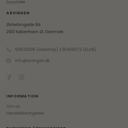
Sovetid💤
ARVINGEN
Østerbrogade 84
2100 København Ø, Danmark
60633006 (webshop)
35466972 (butik)
/
info@arvingen.dk
INFORMATION
Om os
Handelsbetingelser