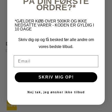
PÅ DIN FØRSTE
ORDRE?*
*GÆLDER KØB OVER 500KR OG IKKE
NEDSATTE VARER - KODEN ER GYLDIG I
10 DAGE
Skriv dig op og få besked før alle andre om
Djeco Bold Havet 22cm
vores bedste tilbud.
Djeco
Email
49,00 kr
39,20 kr
SKRIV MIG OP!
VIS PRODUKT
Nej tak, jeg ønsker ikke tilbud
TILBUD