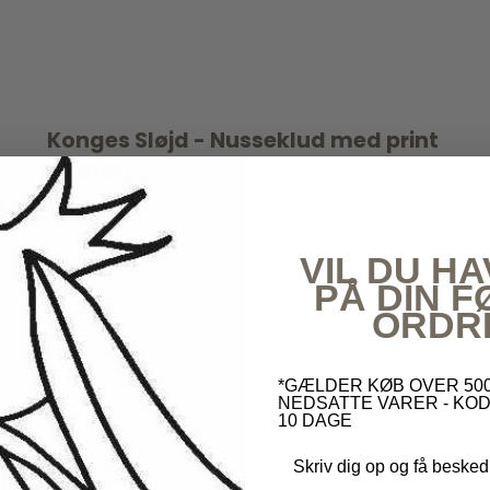
Konges Sløjd - Nusseklud med print
- Safari
VIL DU HA
PÅ DIN 
ORDR
*GÆLDER KØB OVER 500
NEDSATTE VARER - KOD
10 DAGE
Skriv dig op og få besked