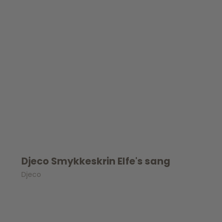
Spil
Seatliner
Skoletasker
Tegne og Male
Trylleri
tel
Trækdyr
Wallstickers
tions
Djeco Smykkeskrin Elfe's sang
Djeco