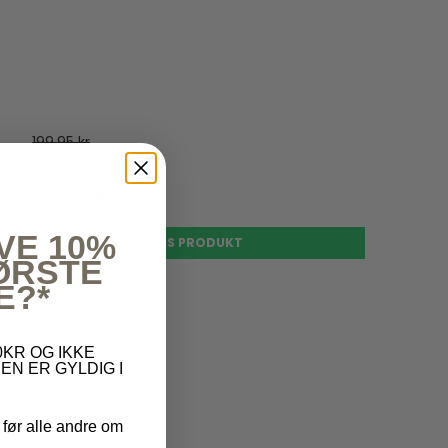
199,95 kr
99,00 kr
VE 10%
VIS PRODUKT
FØRSTE
E?*
KR OG IKKE
EN ER GYLDIG I
 før alle andre om