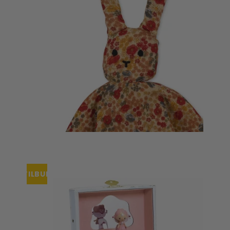
Tisselagen
Svømmeveste
UV T-shirts
UV-dragter
Bugaboo Køreposer
Bugaboo Fox Graphite S
Maclaren Køreposer
Bugaboo Fox Sort Stel
Joha
Bugaboo Fox Special Edi
Lana organic
Molo
Reima
Wheat
TILBUD