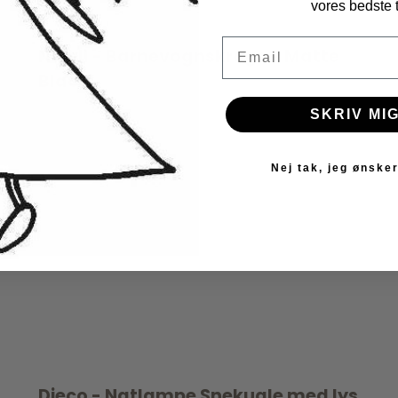
vores bedste t
Email
Najell - Barnevognskroge - Matte
Black
Najell
SKRIV MIG
Nej tak, jeg ønsker
Djeco - Natlampe Snekugle med lys