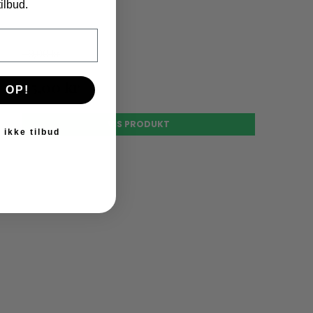
ilbud.
119,00 kr
95,00 kr
 OP!
VIS PRODUKT
 ikke tilbud