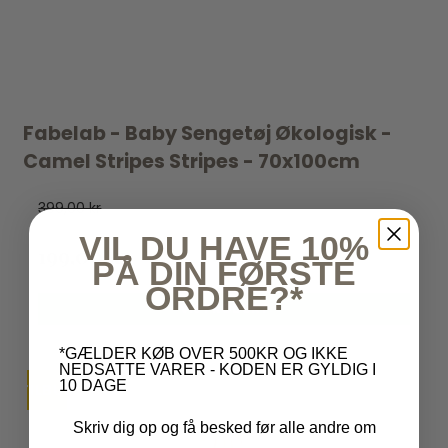
Fabelab - Baby Sengetøj Økologisk -
Camel Stripes Stripes - 70x100cm
399,00 kr
VIL DU HAVE 10%
199,00 kr
PÅ DIN FØRSTE
ORDRE?*
VIS PRODUKT
*GÆLDER KØB OVER 500KR OG IKKE
NEDSATTE VARER - KODEN ER GYLDIG I
10 DAGE
TILBUD
Skriv dig op og få besked før alle andre om