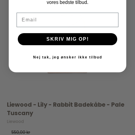
vores bedste tilbud.
Email
SKRIV MIG OP!
Nej tak, jeg ønsker ikke tilbud
Liewood - Lily - Rabbit Badekåbe - Pale
Tuscany
Liewood
550,00 kr