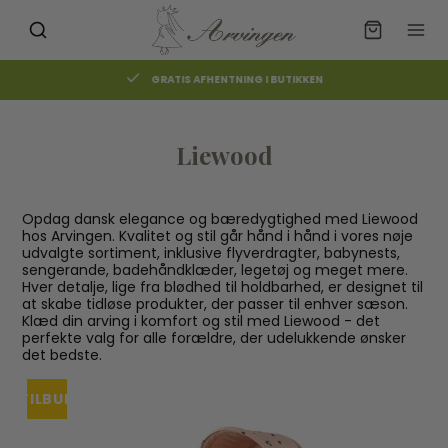
GRATIS AFHENTNING I BUTIKKEN
Liewood
Opdag dansk elegance og bæredygtighed med Liewood
hos Arvingen. Kvalitet og stil går hånd i hånd i vores nøje
udvalgte sortiment, inklusive flyverdragter, babynests,
sengerande, badehåndklæder, legetøj og meget mere.
Hver detalje, lige fra blødhed til holdbarhed, er designet til
at skabe tidløse produkter, der passer til enhver sæson.
Klæd din arving i komfort og stil med Liewood - det
perfekte valg for alle forældre, der udelukkende ønsker
det bedste.
TILBUD