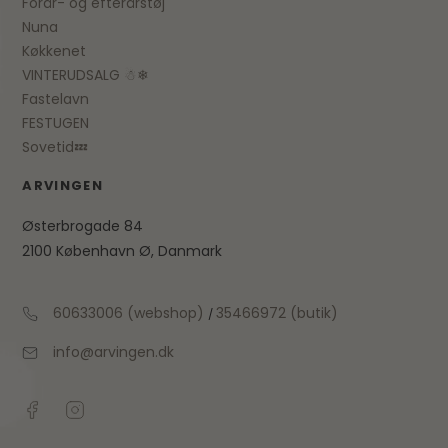
Forår- og efterårstøj
Nuna
Køkkenet
VINTERUDSALG ☃❄
Fastelavn
FESTUGEN
Sovetid💤
ARVINGEN
Østerbrogade 84
2100 København Ø, Danmark
60633006 (webshop)
35466972 (butik)
/
info@arvingen.dk