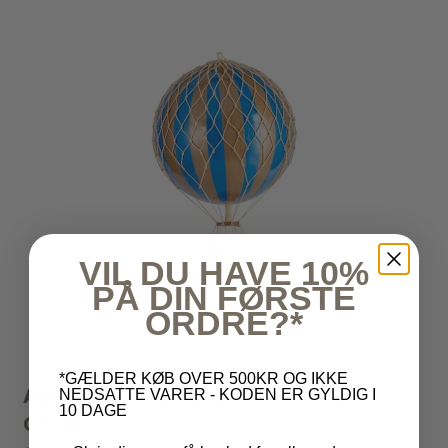
VIL DU HAVE 10%
PÅ DIN FØRSTE
ORDRE?*
*GÆLDER KØB OVER 500KR OG IKKE
Authentic Models Luftballon 18cm -
NEDSATTE VARER - KODEN ER GYLDIG I
10 DAGE
Gold Blue