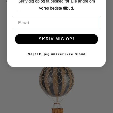
Authentic Models
Skriv dig op og få besked før alle andre om
vores bedste tilbud.
399,00 kr
Email
VIS PRODUKT
SKRIV MIG OP!
UDSOLGT
Nej tak, jeg ønsker ikke tilbud