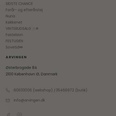
SIDSTE CHANCE
Forår- og efterårstøj
Nuna
Køkkenet
VINTERUDSALG ☃❄
Fastelavn
FESTUGEN
Sovetid💤
ARVINGEN
Østerbrogade 84
2100 København Ø, Danmark
60633006 (webshop)
35466972 (butik)
/
info@arvingen.dk