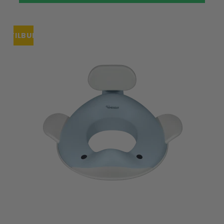
TILBUD
UDSOLGT