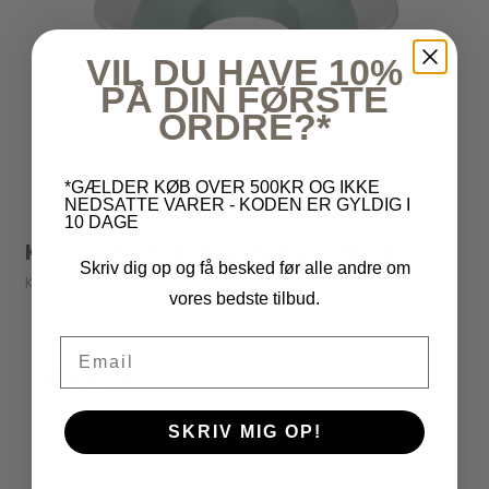
VIL DU HAVE 10%
PÅ DIN FØRSTE
ORDRE?*
*GÆLDER KØB OVER 500KR OG IKKE
NEDSATTE VARER - KODEN ER GYLDIG I
10 DAGE
Kindsgut - Toiletsæde Aqua Marine
Skriv dig op og få besked før alle andre om
Kindsgut
vores bedste tilbud.
299,95 kr
Email
269,95 kr
SKRIV MIG OP!
VIS PRODUKT