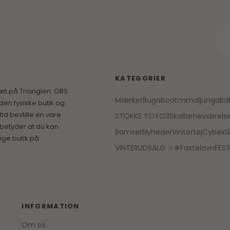
KATEGORIER
æt på Trianglen. OBS
Mærker
Bugaboo
Emmaljunga
Ba
den fysiske butik og
id bestille en vare
STOKKE YOYO3
Sko
Børneværels
 betyder at du kan
Bamser
Nyheder
Vintertøj
Cybex
S
ige butik på
VINTERUDSALG ☃❄
Fastelavn
FES
INFORMATION
Om os