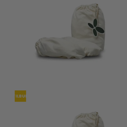
Tisselagen
Svømmeveste
UV T-shirts
UV-dragter
Bugaboo Køreposer
Bugaboo Fox Graphite S
Maclaren Køreposer
Bugaboo Fox Sort Stel
Joha
Bugaboo Fox Special Edi
Lana organic
Molo
Reima
Wheat
TILBUD
UDSOLGT