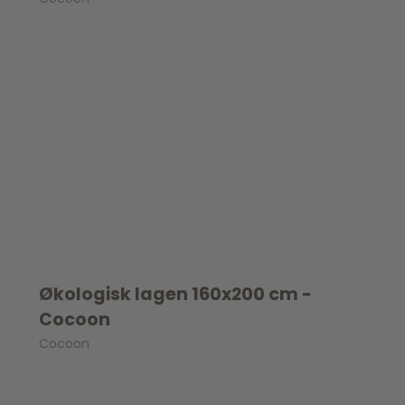
Spil
Seatliner
Skoletasker
Tegne og Male
Trylleri
tel
Trækdyr
Wallstickers
tions
Økologisk lagen 160x200 cm -
Cocoon
Cocoon