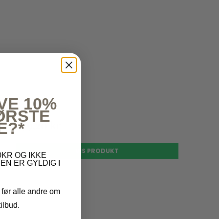
VE 10%
499,00 kr
FØRSTE
399,20 kr
E?*
VIS PRODUKT
KR OG IKKE
EN ER GYLDIG I
 før alle andre om
ilbud.