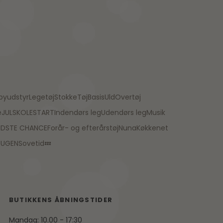
byudstyr
Legetøj
Stokke
Tøj
Basis
Uld
Overtøj
e
JUL
SKOLESTART
Indendørs leg
Udendørs leg
Musik
IDSTE CHANCE
Forår- og efterårstøj
Nuna
Køkkenet
TUGEN
Sovetid💤
BUTIKKENS ÅBNINGSTIDER
Mandag: 10.00 - 17:30