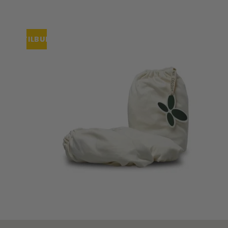
TILBUD
UDSOLGT