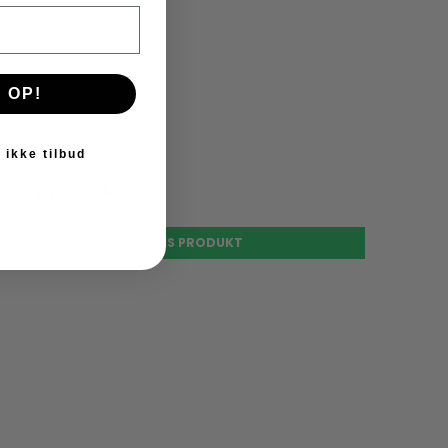
 OP!
499,00 kr
 ikke tilbud
399,20 kr
VIS PRODUKT