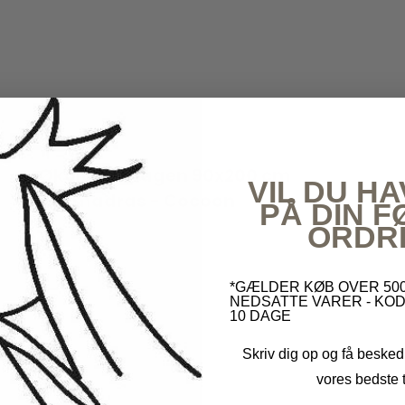
Økologisk lagen 90x200 cm
VIL DU HA
Boxmadras - Cocoon
PÅ DIN 
Cocoon
ORDR
*GÆLDER KØB OVER 500
NEDSATTE VARER - KOD
10 DAGE
Skriv dig op og få besked
vores bedste t