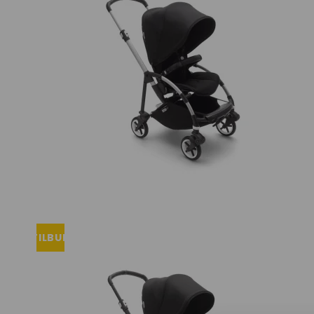
Tisselagen
Svømmeveste
UV T-shirts
UV-dragter
Bugaboo Køreposer
Bugaboo Fox Graphite S
Maclaren Køreposer
Bugaboo Fox Sort Stel
Joha
Bugaboo Fox Special Edi
Lana organic
Molo
Reima
Wheat
TILBUD