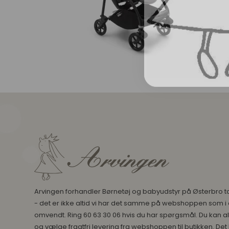
Arvingen forhandler Børnetøj og babyudstyr på Østerbro t
- det er ikke altid vi har det samme på webshoppen som i 
omvendt. Ring 60 63 30 06 hvis du har spørgsmål. Du kan alt
og vælge fragtfri levering fra webshoppen til butikken. Det