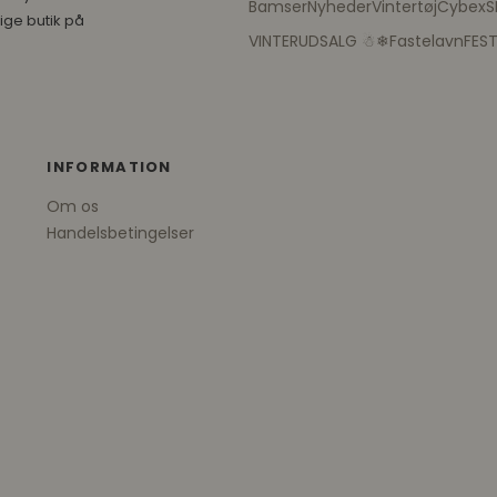
Bamser
Nyheder
Vintertøj
Cybex
S
ige butik på
VINTERUDSALG ☃❄
Fastelavn
FES
INFORMATION
Om os
Handelsbetingelser