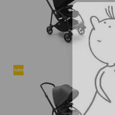
TILBUD
UDSOLGT