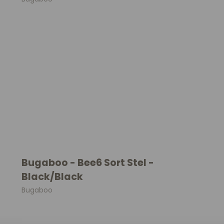
Spil
Seatliner
Skoletasker
Tegne og Male
Trylleri
tel
Trækdyr
Wallstickers
tions
Bugaboo - Bee6 Sort Stel -
Black/Black
Bugaboo