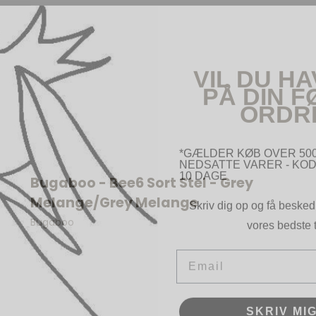
VIL DU HA
PÅ DIN 
ORDR
*GÆLDER KØB OVER 500
NEDSATTE VARER - KOD
10 DAGE
Bugaboo - Bee6 Sort Stel - Grey
Skriv dig op og få besked
Melange/Grey Melange
vores bedste t
Bugaboo
Email
SKRIV MIG