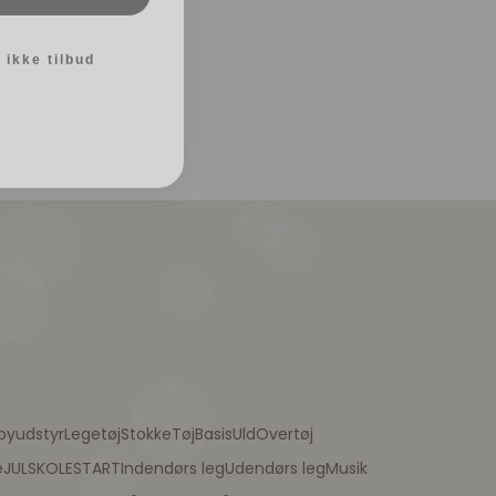
 ikke tilbud
byudstyr
Legetøj
Stokke
Tøj
Basis
Uld
Overtøj
e
JUL
SKOLESTART
Indendørs leg
Udendørs leg
Musik