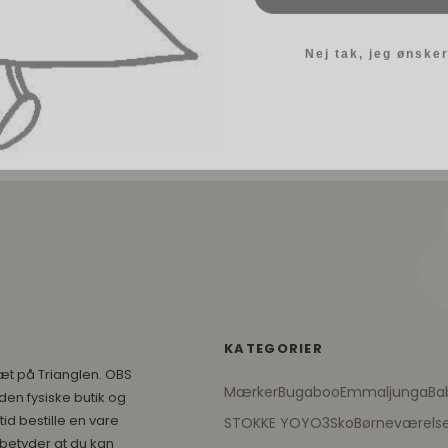
Nej tak, jeg ønsker
KATEGORIER
æt på Trianglen. OBS
Mærker
Bugaboo
Emmaljunga
Ba
den fysiske butik og
id bestille en vare
STOKKE YOYO3
Sko
Børneværels
 betyder at du kan