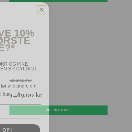
VE 10%
FØRSTE
E?*
KR OG IKKE
EN ER GYLDIG I
 før alle andre om
6.099,00 kr
ilbud.
5.489,00 kr
VIS PRODUKT
 OP!