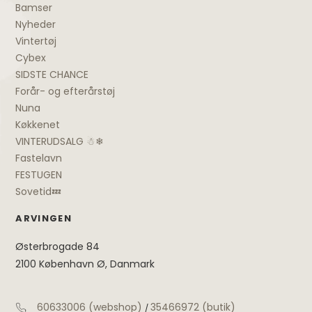
Bamser
Nyheder
Vintertøj
Cybex
SIDSTE CHANCE
Forår- og efterårstøj
Nuna
Køkkenet
VINTERUDSALG ☃❄
Fastelavn
FESTUGEN
Sovetid💤
ARVINGEN
Østerbrogade 84
2100 København Ø, Danmark
60633006 (webshop)
35466972 (butik)
/