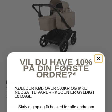
VIL DU HAVE 10%
PÅ DIN FØRSTE
ORDRE?*
Bugaboo Donkey 6 Mono - Desert
Taupe Melange Complete
*GÆLDER KØB OVER 500KR OG IKKE
NEDSATTE VARER - KODEN ER GYLDIG I
Bugaboo
10 DAGE
11.699,00 kr
Skriv dig op og få besked før alle andre om