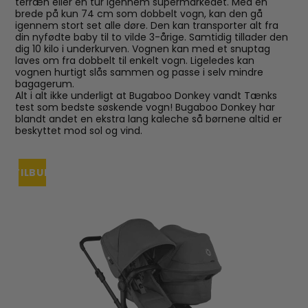
terræn eller en tur igennem supermarkedet. Med en
brede på kun 74 cm som dobbelt vogn, kan den gå
igennem stort set alle døre. Den kan transporter alt fra
din nyfødte baby til to vilde 3-årige. Samtidig tillader den
dig 10 kilo i underkurven. Vognen kan med et snuptag
laves om fra dobbelt til enkelt vogn. Ligeledes kan
vognen hurtigt slås sammen og passe i selv mindre
bagagerum.
Alt i alt ikke underligt at Bugaboo Donkey vandt Tænks
test som bedste søskende vogn! Bugaboo Donkey har
blandt andet en ekstra lang kaleche så børnene altid er
beskyttet mod sol og vind.
TILBUD