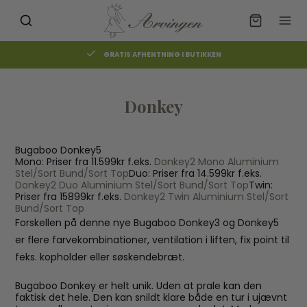
GRATIS AFHENTNING I BUTIKKEN
Donkey
Bugaboo Donkey5
Mono: Priser fra 11.599kr f.eks.
Donkey2 Mono Aluminium
Stel/Sort Bund/Sort Top
Duo: Priser fra 14.599kr f.eks.
Donkey2 Duo Aluminium Stel/Sort Bund/Sort Top
Twin:
Priser fra 15899kr f.eks.
Donkey2 Twin Aluminium Stel/Sort
Bund/Sort Top
Forskellen på denne nye Bugaboo Donkey3 og Donkey5
er flere farvekombinationer, ventilation i liften, fix point til
feks. kopholder eller søskendebræt.
Bugaboo Donkey er helt unik. Uden at prale kan den
faktisk det hele. Den kan snildt klare både en tur i ujævnt