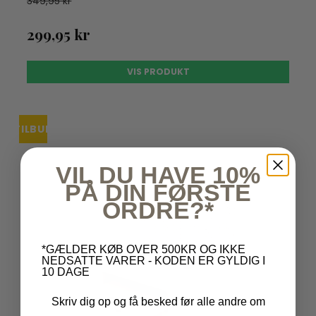
349,95 kr
299,95 kr
VIS PRODUKT
TILBUD
VIL DU HAVE 10%
PÅ DIN FØRSTE
ORDRE?*
*GÆLDER KØB OVER 500KR OG IKKE
NEDSATTE VARER - KODEN ER GYLDIG I
10 DAGE
Skriv dig op og få besked før alle andre om