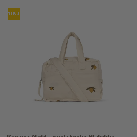
TILBUD
UDSOLGT