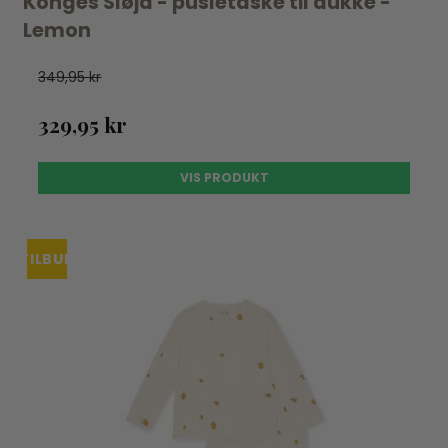
Konges Sløjd - pusletaske til dukke -
Lemon
349,95 kr
329,95 kr
VIS PRODUKT
TILBUD
UDSOLGT