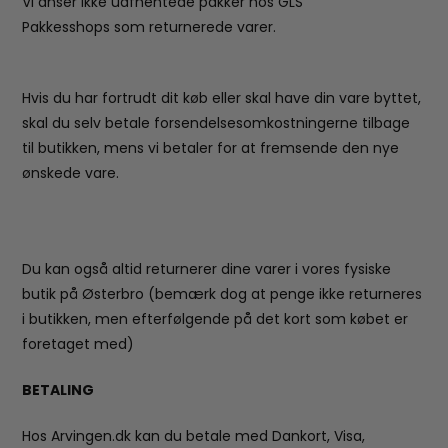
Vi anser ikke uafhentede pakker hos GLS
Pakkesshops som returnerede varer.
Hvis du har fortrudt dit køb eller skal have din vare byttet,
skal du selv betale forsendelsesomkostningerne tilbage
til butikken, mens vi betaler for at fremsende den nye
ønskede vare.
Du kan også altid returnerer dine varer i vores fysiske
butik på Østerbro (bemærk dog at penge ikke returneres
i butikken, men efterfølgende på det kort som købet er
foretaget med)
BETALING
Hos Arvingen.dk kan du betale med Dankort, Visa,