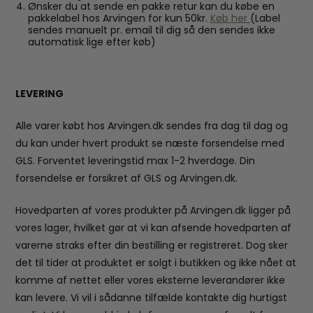
Ønsker du at sende en pakke retur kan du købe en
pakkelabel hos Arvingen for kun 50kr.
Køb her
(Label
sendes manuelt pr. email til dig så den sendes ikke
automatisk lige efter køb)
LEVERING
Alle varer købt hos Arvingen.dk sendes fra dag til dag og
du kan under hvert produkt se næste forsendelse med
GLS. Forventet leveringstid max 1-2 hverdage. Din
forsendelse er forsikret af GLS og Arvingen.dk.
Hovedparten af vores produkter på Arvingen.dk ligger på
vores lager, hvilket gør at vi kan afsende hovedparten af
varerne straks efter din bestilling er registreret. Dog sker
det til tider at produktet er solgt i butikken og ikke nået at
komme af nettet eller vores eksterne leverandører ikke
kan levere. Vi vil i sådanne tilfælde kontakte dig hurtigst