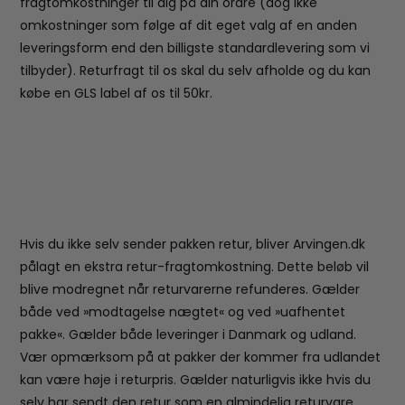
fragtomkostninger til dig på din ordre (dog ikke
omkostninger som følge af dit eget valg af en anden
leveringsform end den billigste standardlevering som vi
tilbyder). Returfragt til os skal du selv afholde og du kan
købe en GLS label af os til 50kr.
Hvis du ikke selv sender pakken retur, bliver Arvingen.dk
pålagt en ekstra retur-fragtomkostning. Dette beløb vil
blive modregnet når returvarerne refunderes. Gælder
både ved »modtagelse nægtet« og ved »uafhentet
pakke«. Gælder både leveringer i Danmark og udland.
Vær opmærksom på at pakker der kommer fra udlandet
kan være høje i returpris. Gælder naturligvis ikke hvis du
selv har sendt den retur som en almindelig returvare,