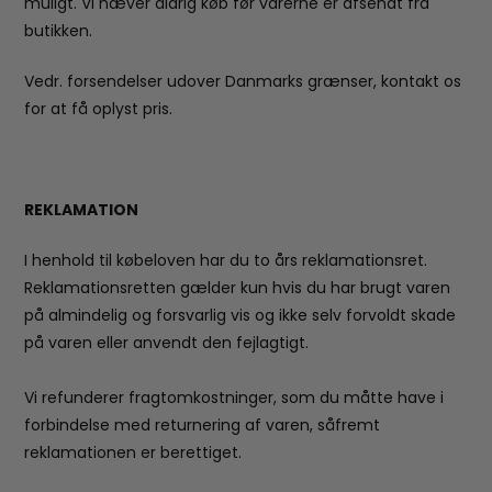
muligt. Vi hæver aldrig køb før varerne er afsendt fra
butikken.
Vedr. forsendelser udover Danmarks grænser, kontakt os
for at få oplyst pris.
REKLAMATION
I henhold til købeloven har du to års reklamationsret.
Reklamationsretten gælder kun hvis du har brugt varen
på almindelig og forsvarlig vis og ikke selv forvoldt skade
på varen eller anvendt den fejlagtigt.
Vi refunderer fragtomkostninger, som du måtte have i
forbindelse med returnering af varen, såfremt
reklamationen er berettiget.