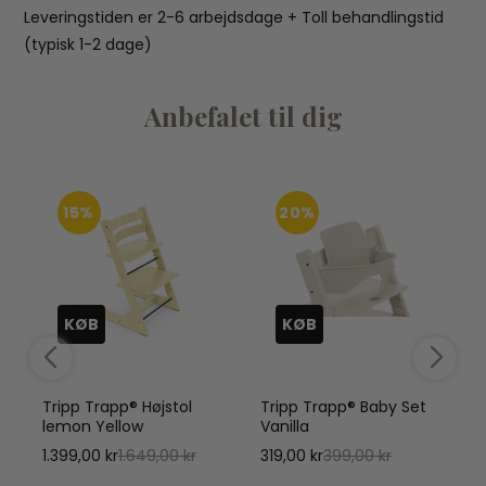
Leveringstiden er 2-6 arbejdsdage + Toll behandlingstid
(typisk 1-2 dage)
Anbefalet til dig
15%
20%
KØB
KØB
Tripp Trapp® Højstol
Tripp Trapp® Baby Set
lemon Yellow
Vanilla
1.399,00 kr
1.649,00 kr
319,00 kr
399,00 kr