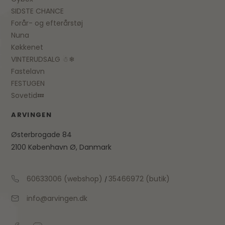
SIDSTE CHANCE
Forår- og efterårstøj
Nuna
Køkkenet
VINTERUDSALG ☃❄
Fastelavn
FESTUGEN
Sovetid💤
ARVINGEN
Østerbrogade 84
2100 København Ø, Danmark
60633006 (webshop)
35466972 (butik)
/
info@arvingen.dk