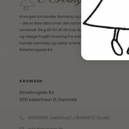
Arvingen forhandler Børnetøj og babyudstyr på Østerbro t
- det er ikke altid vi har det samme på webshoppen som i 
omvendt. Ring 60 63 30 06 hvis du har spørgsmål. Du kan alt
og vælge fragtfri levering fra webshoppen til butikken. Det
handle børnetøj og udstyr online og afhente i vores hyggel
Østerbrogade 84.
ARVINGEN
Østerbrogade 84
2100 København Ø, Danmark
60633006 (webshop)
35466972 (butik)
/
info@arvingen.dk