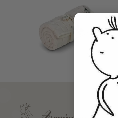
Tisselagen
Svømmeveste
UV T-shirts
UV-dragter
Bugaboo Køreposer
Bugaboo Fox Graphite S
Maclaren Køreposer
Bugaboo Fox Sort Stel
Joha
Bugaboo Fox Special Edi
Lana organic
Molo
Reima
Wheat