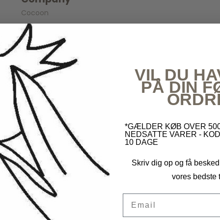
Spil
Seatliner
Skoletasker
Cocoon
Tegne og Male
Trylleri
tel
Trækdyr
Wallstickers
tions
VIL DU HA
PÅ DIN 
ORDR
*GÆLDER KØB OVER 500
NEDSATTE VARER - KOD
10 DAGE
Skriv dig op og få besked
vores bedste t
Email