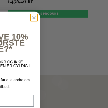
1.438,40 kr
VIS PRODUKT
VE 10%
FØRSTE
E?*
KR OG IKKE
EN ER GYLDIG I
 før alle andre om
ilbud.