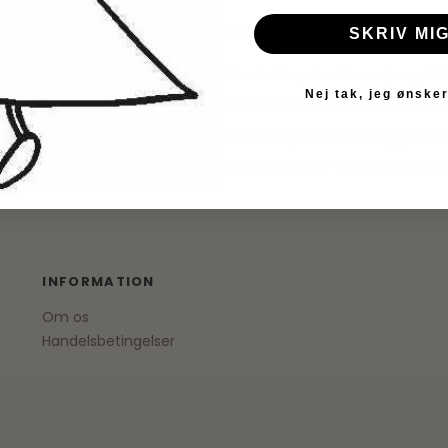
KATEGORIER
SKRIV MIG
æt på Trianglen. OBS
Mærker
Bugaboo
Emmaljunga
Ba
den fysiske butik og
Nej tak, jeg ønsker
id bestille en vare
STOKKE YOYO3
Sko
Børneværels
 betyder at du kan
Bamser
Nyheder
Vintertøj
Cybex
S
ige butik på
VINTERUDSALG ☃❄
Fastelavn
FES
INFORMATION
Om os
Handelsbetingelser