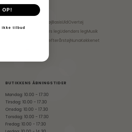
 OP!
byudstyr
Legetøj
Stokke
Tøj
Basis
Uld
Overtøj
 ikke tilbud
e
JUL
SKOLESTART
Indendørs leg
Udendørs leg
Musik
IDSTE CHANCE
Forår- og efterårstøj
Nuna
Køkkenet
TUGEN
Sovetid💤
BUTIKKENS ÅBNINGSTIDER
Mandag: 10.00 - 17:30
Tirsdag: 10.00 - 17.30
Onsdag: 10.00 - 17.30
Torsdag: 10.00 - 17:30
Fredag: 10.00 - 17:30
Lørdag: 10.00 - 14.30