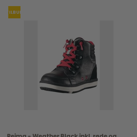
TILBUD
Reima - Weather Black inkl. røde og