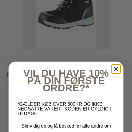
VIL DU HAVE 10%
Reima - Vinterstøvler Juovla - Black
PÅ DIN FØRSTE
Reima
ORDRE?*
749,00 kr
*GÆLDER KØB OVER 500KR OG IKKE
449,00 kr
NEDSATTE VARER - KODEN ER GYLDIG I
10 DAGE
VIS PRODUKT
Skriv dig op og få besked før alle andre om