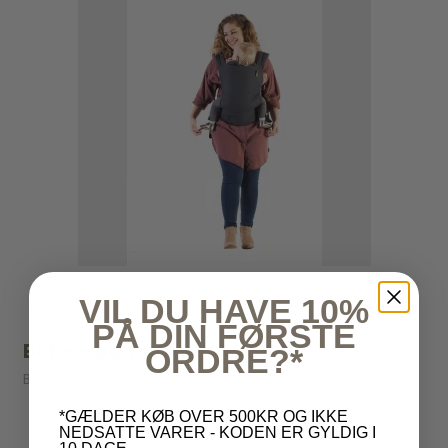
VIL DU HAVE 10%
PÅ DIN FØRSTE
Boba - bæresele - 4GS Navy
ORDRE?*
Boba
1.000,00 kr
*GÆLDER KØB OVER 500KR OG IKKE
NEDSATTE VARER - KODEN ER GYLDIG I