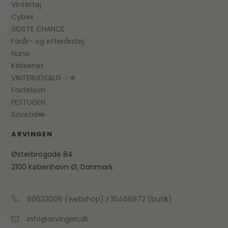
Vintertøj
Cybex
SIDSTE CHANCE
Forår- og efterårstøj
Nuna
Køkkenet
VINTERUDSALG ☃❄
Fastelavn
FESTUGEN
Sovetid💤
ARVINGEN
Østerbrogade 84
2100 København Ø, Danmark
60633006 (webshop)
35466972 (butik)
/
info@arvingen.dk