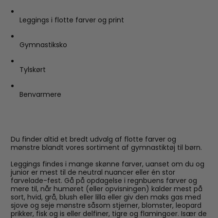
Leggings i flotte farver og print
Gymnastiksko
Tylskørt
Benvarmere
Du finder altid et bredt udvalg af flotte farver og
mønstre blandt vores sortiment af gymnastiktøj til børn.
Leggings findes i mange skønne farver, uanset om du og
junior er mest til de neutral nuancer eller én stor
farvelade-fest. Gå på opdagelse i regnbuens farver og
mere til, når humøret (eller opvisningen) kalder mest på
sort, hvid, grå, blush eller lilla eller giv den maks gas med
sjove og seje mønstre såsom stjerner, blomster, leopard
prikker, fisk og is eller delfiner, tigre og flamingoer. Især de