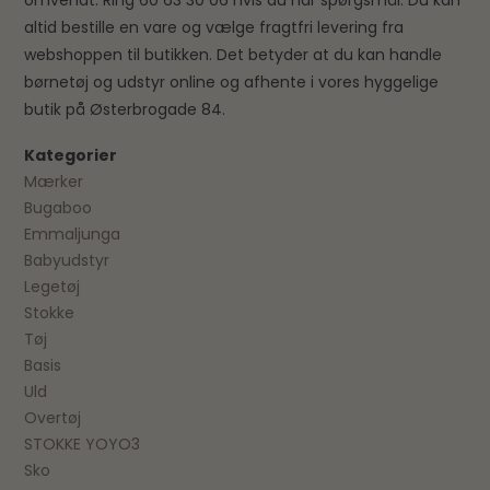
omvendt. Ring 60 63 30 06 hvis du har spørgsmål. Du kan
altid bestille en vare og vælge fragtfri levering fra
webshoppen til butikken. Det betyder at du kan handle
børnetøj og udstyr online og afhente i vores hyggelige
butik på Østerbrogade 84.
Kategorier
Mærker
Bugaboo
Emmaljunga
Babyudstyr
Legetøj
Stokke
Tøj
Basis
Uld
Overtøj
STOKKE YOYO3
Sko