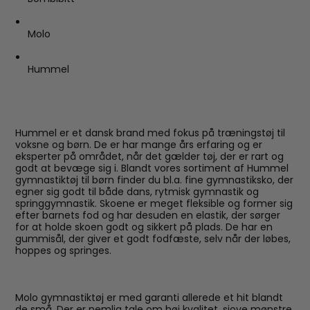
Molo
Hummel
Hummel er et dansk brand med fokus på træningstøj til
voksne og børn. De er har mange års erfaring og er
eksperter på området, når det gælder tøj, der er rart og
godt at bevæge sig i. Blandt vores sortiment af Hummel
gymnastiktøj til børn finder du bl.a. fine gymnastiksko, der
egner sig godt til både dans, rytmisk gymnastik og
springgymnastik. Skoene er meget fleksible og former sig
efter barnets fod og har desuden en elastik, der sørger
for at holde skoen godt og sikkert på plads. De har en
gummisål, der giver et godt fodfæste, selv når der løbes,
hoppes og springes.
Molo gymnastiktøj er med garanti allerede et hit blandt
de små. Der er nemlig tale om høj kvalitet, sjove mønstre