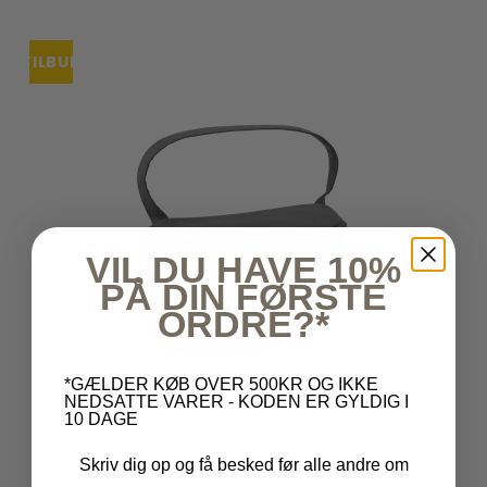
TILBUD
VIL DU HAVE 10%
PÅ DIN FØRSTE
ORDRE?*
*GÆLDER KØB OVER 500KR OG IKKE
NEDSATTE VARER - KODEN ER GYLDIG I
10 DAGE
Skriv dig op og få besked før alle andre om