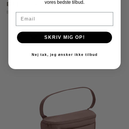
vores bedste tilbud.
Bugaboo - Organizer Moon Grey
Bugaboo
Email
520,00 kr
416,00 kr
SKRIV MIG OP!
VIS PRODUKT
Nej tak, jeg ønsker ikke tilbud
UDSOLGT