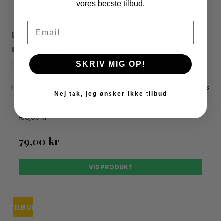
vores bedste tilbud.
Email
Liewood - Lewis Stofbleer 2 stk -
dream/ecru
Liewood
SKRIV MIG OP!
Håndvask, Tør hængende, Må ikke stryges, Må ikke bleges
Nej tak, jeg ønsker ikke tilbud
150,00 kr
79,00 kr
VIS PRODUKT
TILBUD