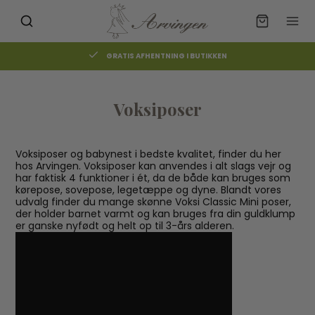
GRATIS AFHENTNING I BUTIKKEN
Voksiposer
Voksiposer og babynest i bedste kvalitet, finder du her
hos Arvingen. Voksiposer kan anvendes i alt slags vejr og
har faktisk 4 funktioner i ét, da de både kan bruges som
kørepose, sovepose, legetæppe og dyne. Blandt vores
udvalg finder du mange skønne Voksi Classic Mini poser,
der holder barnet varmt og kan bruges fra din guldklump
er ganske nyfødt og helt op til 3-års alderen.