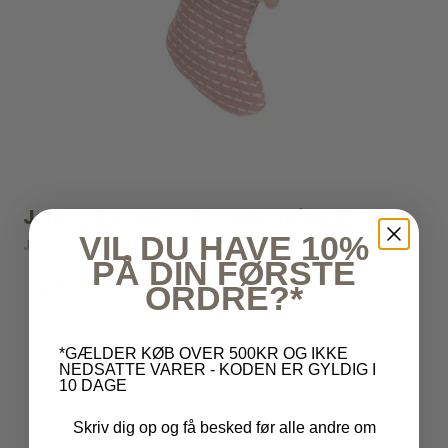
Jellycat - Julesok med kanin - 20 cm
VIL DU HAVE 10%
Jellycat
PÅ DIN FØRSTE
229,00 kr
ORDRE?*
VIS PRODUKT
*GÆLDER KØB OVER 500KR OG IKKE
NEDSATTE VARER - KODEN ER GYLDIG I
10 DAGE
Skriv dig op og få besked før alle andre om