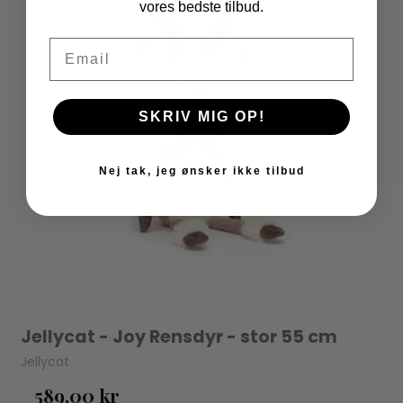
vores bedste tilbud.
Email
SKRIV MIG OP!
Nej tak, jeg ønsker ikke tilbud
Jellycat - Joy Rensdyr - stor 55 cm
Jellycat
589,00 kr