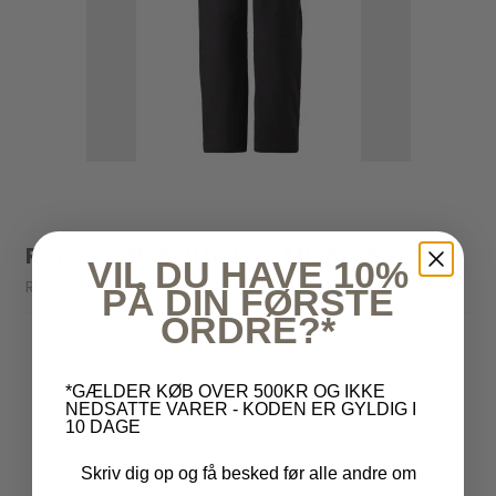
Reima softshell bukser Mighty Black
VIL DU HAVE 10%
Reima
PÅ DIN FØRSTE
ORDRE?*
399,00 kr
*GÆLDER KØB OVER 500KR OG IKKE
239,40 kr
NEDSATTE VARER - KODEN ER GYLDIG I
10 DAGE
VIS PRODUKT
Skriv dig op og få besked før alle andre om