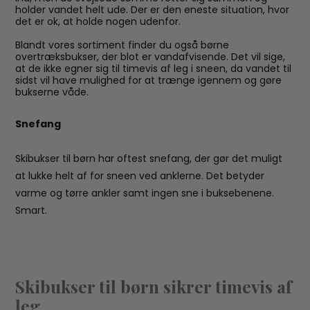
holder vandet helt ude. Der er den eneste situation, hvor
det er ok, at holde nogen udenfor.
Blandt vores sortiment finder du også børne
overtræksbukser, der blot er vandafvisende. Det vil sige,
at de ikke egner sig til timevis af leg i sneen, da vandet til
sidst vil have mulighed for at trænge igennem og gøre
bukserne våde.
Snefang
Skibukser til børn har oftest snefang, der gør det muligt
at lukke helt af for sneen ved anklerne. Det betyder
varme og tørre ankler samt ingen sne i buksebenene.
Smart.
Skibukser til børn sikrer timevis af
leg