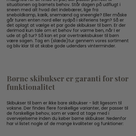
situationen og barnets behov. Står dagen på udflugt i
sneen med alt hvad det indebærer, lige fra
sneboldkamp, kælk, snemænd og sneengle? Eller måske
går turen enten nord eller sydpå i skiferiens tegn? Så er
det oplagt at vælge et par gode skibukser til børn. Er der
derimod kun tale om et behov for varme ben, når I er
ude at gå tur? Så kan et par overtræksbukser til børn
være sagen. Tag en (slæde)tur gennem vores sortiment
og bliv klar til at skabe gode udendørs vinterminder.
Børne skibukser er garanti for stor
funktionalitet
Skibukser til børn er ikke bare skibukser - lidt ligesom til
voksne. Der findes flere forskellige varianter, der passer til
de forskellige behov, som er værd at tage med i
overvejelserne inden du køber børne skibukser. Nedenfor
har vi listet nogle af de mange kvaliteter og funktioner: