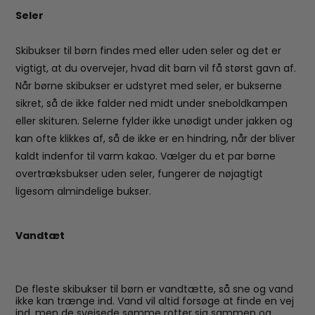
Seler
Skibukser til børn findes med eller uden seler og det er
vigtigt, at du overvejer, hvad dit barn vil få størst gavn af.
Når børne skibukser er udstyret med seler, er bukserne
sikret, så de ikke falder ned midt under sneboldkampen
eller skituren. Selerne fylder ikke unødigt under jakken og
kan ofte klikkes af, så de ikke er en hindring, når der bliver
kaldt indenfor til varm kakao. Vælger du et par børne
overtræksbukser uden seler, fungerer de nøjagtigt
ligesom almindelige bukser.
Vandtæt
De fleste skibukser til børn er vandtætte, så sne og vand
ikke kan trænge ind. Vand vil altid forsøge at finde en vej
ind, men de svejsede sømme rotter sig sammen og