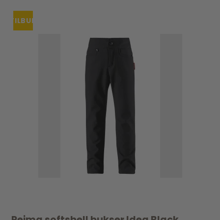
TILBUD
Reima softshell bukser Idea Black