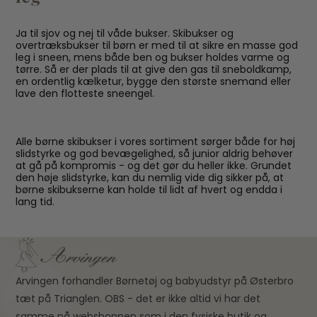
Ja til sjov og nej til våde bukser. Skibukser og
overtræksbukser til børn er med til at sikre en masse god
leg i sneen, mens både ben og bukser holdes varme og
tørre. Så er der plads til at give den gas til sneboldkamp,
en ordentlig kælketur, bygge den største snemand eller
lave den flotteste sneengel.
Alle børne skibukser i vores sortiment sørger både for høj
slidstyrke og god bevægelighed, så junior aldrig behøver
at gå på kompromis - og det gør du heller ikke. Grundet
den høje slidstyrke, kan du nemlig vide dig sikker på, at
børne skibukserne kan holde til lidt af hvert og endda i
lang tid.
Arvingen forhandler Børnetøj og babyudstyr på Østerbro
tæt på Trianglen. OBS - det er ikke altid vi har det
samme på webshoppen som i den fysiske butik og