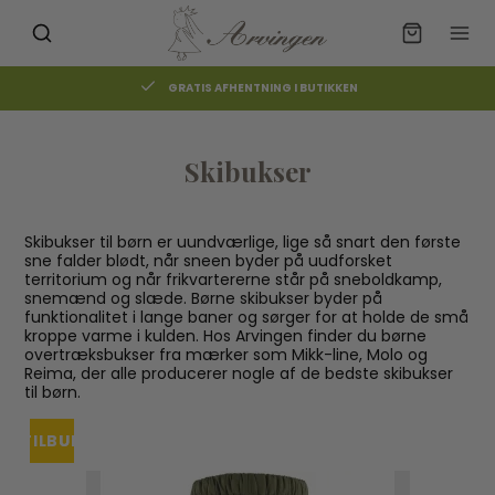
GRATIS AFHENTNING I BUTIKKEN
Skibukser
Skibukser til børn er uundværlige, lige så snart den første
sne falder blødt, når sneen byder på uudforsket
territorium og når frikvartererne står på sneboldkamp,
snemænd og slæde. Børne skibukser byder på
funktionalitet i lange baner og sørger for at holde de små
kroppe varme i kulden. Hos Arvingen finder du børne
overtræksbukser fra mærker som Mikk-line, Molo og
Reima, der alle producerer nogle af de bedste skibukser
til børn.
TILBUD
UDSOLGT