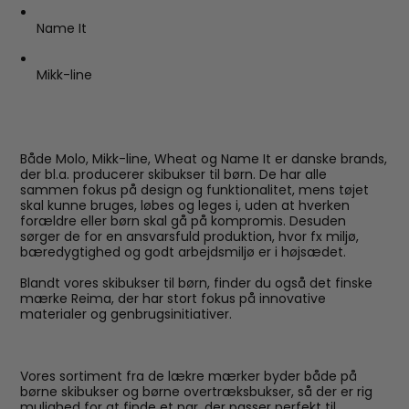
Name It
Mikk-line
Både Molo, Mikk-line, Wheat og Name It er danske brands,
der bl.a. producerer skibukser til børn. De har alle
sammen fokus på design og funktionalitet, mens tøjet
skal kunne bruges, løbes og leges i, uden at hverken
forældre eller børn skal gå på kompromis. Desuden
sørger de for en ansvarsfuld produktion, hvor fx miljø,
bæredygtighed og godt arbejdsmiljø er i højsædet.
Blandt vores skibukser til børn, finder du også det finske
mærke Reima, der har stort fokus på innovative
materialer og genbrugsinitiativer.
Vores sortiment fra de lækre mærker byder både på
børne skibukser og børne overtræksbukser, så der er rig
mulighed for at finde et par, der passer perfekt til