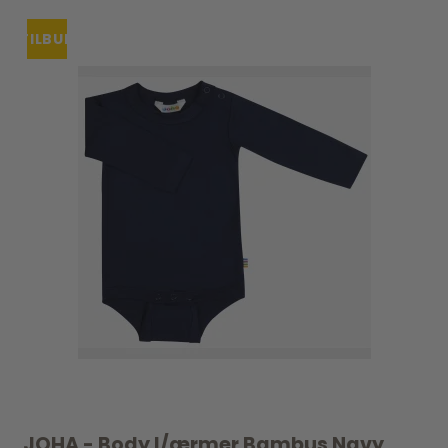
TILBUD
JOHA - Body l/ærmer Bambus Navy