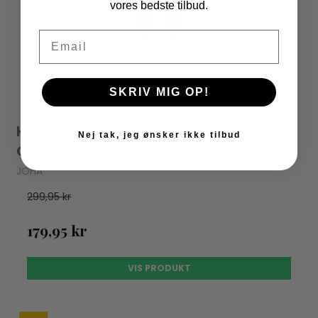
vores bedste tilbud.
Email
SKRIV MIG OP!
Hust and Claire Heldragt i Uld - Messi
Nej tak, jeg ønsker ikke tilbud
Olive
JOHA
299,95 kr
179,95 kr
VIS PRODUKT