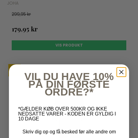
JOHA
299,95 kr
179,95 kr
VIS PRODUKT
TILBUD
VIL DU HAVE 10%
PÅ DIN FØRSTE
ORDRE?*
*GÆLDER KØB OVER 500KR OG IKKE
NEDSATTE VARER - KODEN ER GYLDIG I
10 DAGE
Skriv dig op og få besked før alle andre om