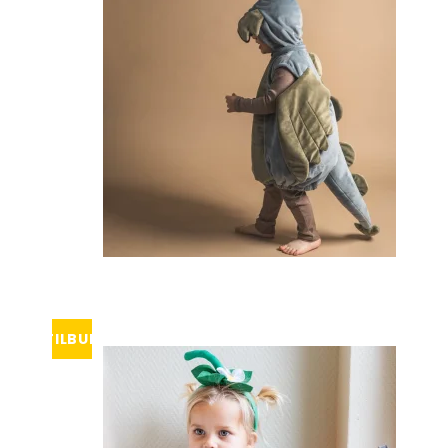
Tisselagen
Svømmeveste
UV T-shirts
UV-dragter
Bugaboo Køreposer
Bugaboo Fox Graphite S
Maclaren Køreposer
Bugaboo Fox Sort Stel
Joha
Bugaboo Fox Special Edi
Lana organic
Molo
Reima
Wheat
TILBUD