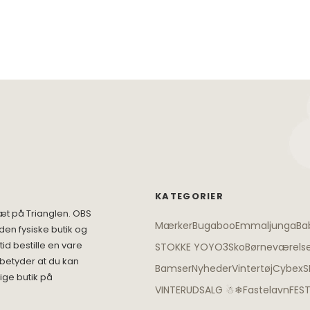
KATEGORIER
æt på Trianglen. OBS
Mærker
Bugaboo
Emmaljunga
Ba
den fysiske butik og
id bestille en vare
STOKKE YOYO3
Sko
Børneværels
 betyder at du kan
Bamser
Nyheder
Vintertøj
Cybex
S
ige butik på
VINTERUDSALG ☃❄
Fastelavn
FES