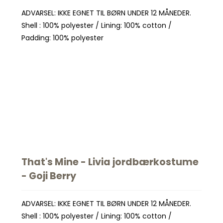
Spil
Seatliner
Skoletasker
ADVARSEL: IKKE EGNET TIL BØRN UNDER 12 MÅNEDER.
Tegne og Male
Shell : 100% polyester / Lining: 100% cotton /
Trylleri
Padding: 100% polyester
tel
Trækdyr
Wallstickers
tions
That's Mine - Livia jordbærkostume
- Goji Berry
ADVARSEL: IKKE EGNET TIL BØRN UNDER 12 MÅNEDER.
Shell : 100% polyester / Lining: 100% cotton /