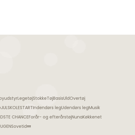
byudstyr
Legetøj
Stokke
Tøj
Basis
Uld
Overtøj
e
JUL
SKOLESTART
Indendørs leg
Udendørs leg
Musik
IDSTE CHANCE
Forår- og efterårstøj
Nuna
Køkkenet
TUGEN
Sovetid💤