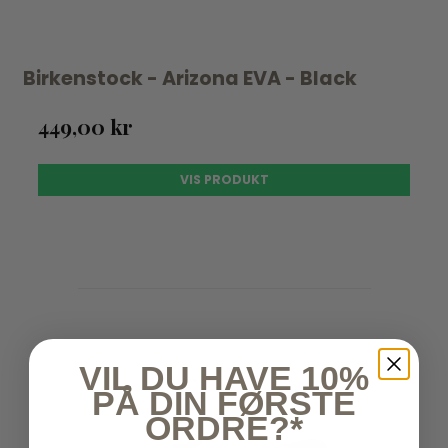
Birkenstock - Arizona EVA - Black
449,00 kr
VIS PRODUKT
VIL DU HAVE 10%
PÅ DIN FØRSTE
ORDRE?*