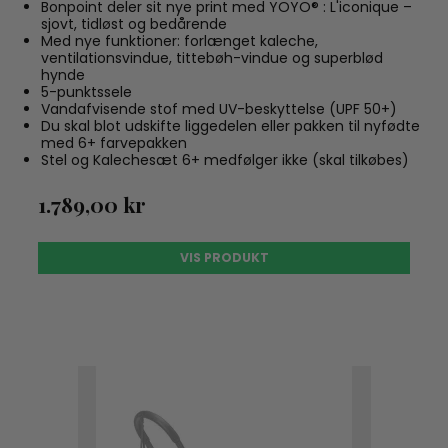
Bonpoint deler sit nye print med YOYO® : L'iconique –
sjovt, tidløst og bedårende
Med nye funktioner: forlænget kaleche,
ventilationsvindue, tittebøh-vindue og superblød
hynde
5-punktssele
Vandafvisende stof med UV-beskyttelse (UPF 50+)
Du skal blot udskifte liggedelen eller pakken til nyfødte
med 6+ farvepakken
Stel og Kalechesæt 6+ medfølger ikke (skal tilkøbes)
1.789,00 kr
VIS PRODUKT