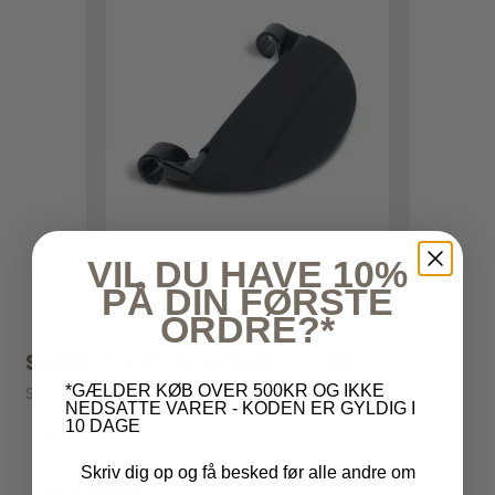
VIL DU HAVE 10%
PÅ DIN FØRSTE
ORDRE?*
Stokke YOYO Benstøtte - Sort
*GÆLDER KØB OVER 500KR OG IKKE
Stokke YOYO
NEDSATTE VARER - KODEN ER GYLDIG I
10 DAGE
279,00 kr
Skriv dig op og få besked før alle andre om
223,20 kr