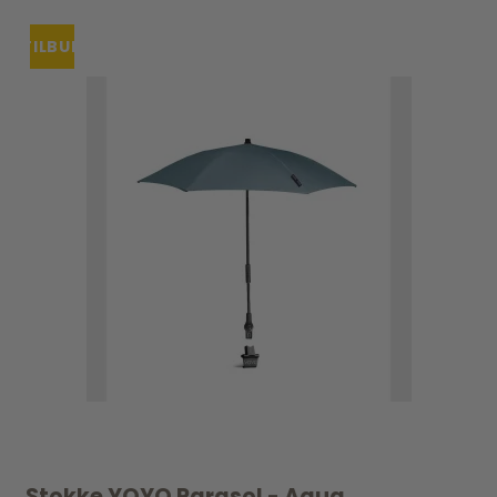
TILBUD
Stokke YOYO Parasol - Aqua