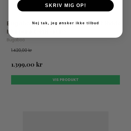
SKRIV MIG OP!
Bugaboo Donkey/Buffalo - 4sæt Hvide
Nej tak, jeg ønsker ikke tilbud
hjul punkterfri skum
Bugaboo
1.420,00 kr
1.399,00 kr
VIS PRODUKT
UDSOLGT