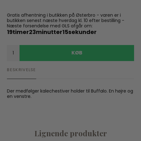
Gratis afhentning i butikken på Østerbro - varen er i
butikken senest næste hverdag kl. 10 efter bestilling -
Næste forsendelse med GLS afgår om:
19
timer
23
minutter
14
sekunder
KØB
BESKRIVELSE
Der medfølger kalechestiver holder til Buffalo. En højre og
en venstre.
Lignende produkter