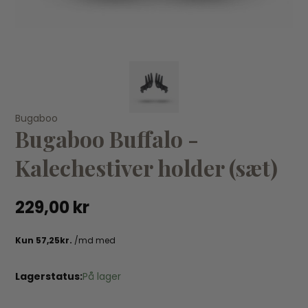
KØB
Bugaboo
Bugaboo
Bu
Bugaboo Buffalo -
Bugaboo Cameleon3/Fox2 - Carry handle læder
B
Kalechestiver holder (sæt)
540,00 kr
18
229,00 kr
Lagerstatus:
På lager