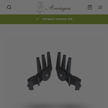
FRI FRAGT OVER KR. 595
Måske kunne nogle af disse
☓
produkter have din interesse?