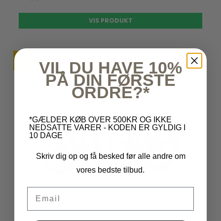
VIS PRODUKT
TILBUD
UDSOLGT
VIL DU HAVE 10%
PÅ DIN FØRSTE
ORDRE?*
*GÆLDER KØB OVER 500KR OG IKKE
NEDSATTE VARER - KODEN ER GYLDIG I
10 DAGE
Skriv dig op og få besked før alle andre om
vores bedste tilbud.
Email