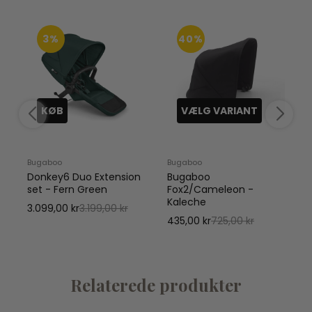
3%
40%
KØB
VÆLG VARIANT
Bugaboo
Bugaboo
y
Donkey6 Duo Extension
Bugaboo
set - Fern Green
Fox2/Cameleon -
Kaleche
3.099,00 kr
3.199,00 kr
435,00 kr
725,00 kr
Relaterede produkter