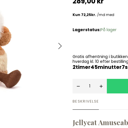
289,00 kr
Spil
Seatliner
Skoletasker
Tegne og Male
Trylleri
tel
Trækdyr
Lagerstatus:
På lager
Wallstickers
tions
Gratis afhentning i butikke
hverdag kl. 10 efter bestil
2
timer
45
minutter
7
BESKRIVELSE
Jellycat Amuseab