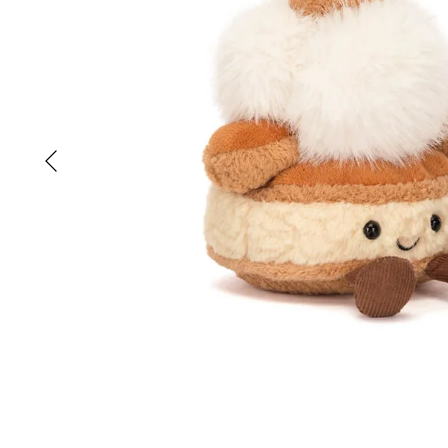
Tisselagen
Svømmeveste
UV T-shirts
UV-dragter
Bugaboo Køreposer
Bugaboo Fox Graphite S
Maclaren Køreposer
Bugaboo Fox Sort Stel
Joha
Bugaboo Fox Special Edi
Lana organic
Molo
Reima
Wheat