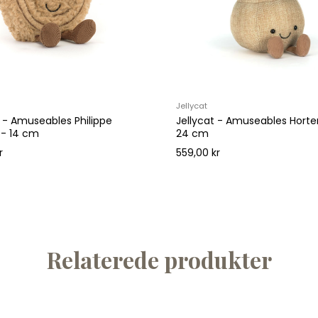
Jellycat
t - Amuseables Philippe
Jellycat - Amuseables Horte
 - 14 cm
24 cm
r
559,00 kr
Relaterede produkter