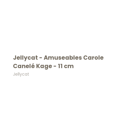
vores bedste t
Email
SKRIV MIG
Jellycat - Amuseables Carole
Nej tak, jeg ønsker
Canelé Kage - 11 cm
Jellycat