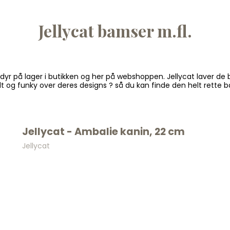
Jellycat bamser m.fl.
tøjdyr på lager i butikken og her på webshoppen. Jellycat laver
nalt og funky over deres designs ? så du kan finde den helt rette 
VIL DU HA
Jellycat - Ambalie kanin, 22 cm
PÅ DIN 
Jellycat
ORDR
*GÆLDER KØB OVER 500
NEDSATTE VARER - KOD
10 DAGE
Skriv dig op og få besked