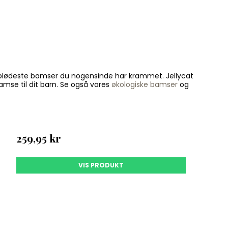
 de blødeste bamser du nogensinde har krammet. Jellycat
bamse til dit barn. Se også vores
økologiske bamser
og
VE 10%
FØRSTE
259,95 kr
E?*
VIS PRODUKT
KR OG IKKE
EN ER GYLDIG I
 før alle andre om