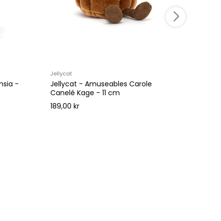
Jellycat
Jellyca
nsia -
Jellycat - Amuseables Carole
Jelly
Canelé Kage - 11 cm
369,00
189,00 kr