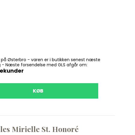
n på Østerbro - varen er i butikken senest næste
ling - Næste forsendelse med GLS afgår om:
sekunder
KØB
les Mirielle St. Honoré