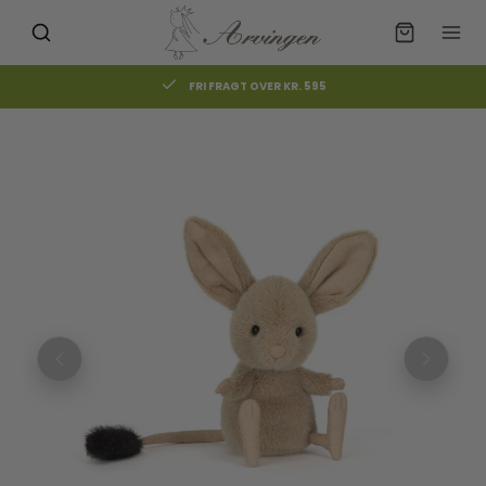
FRI FRAGT OVER KR. 595
Måske kunne nogle af disse
☓
produkter have din interesse?