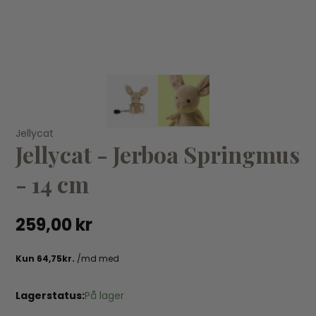
KØB
Jellycat
Je
Jellycat
Jellycat - Jerboa Springmus
Jellycat - Fancy Karpe - 20 cm
Je
289,00 kr
23
- 14 cm
259,00 kr
Lagerstatus:
På lager