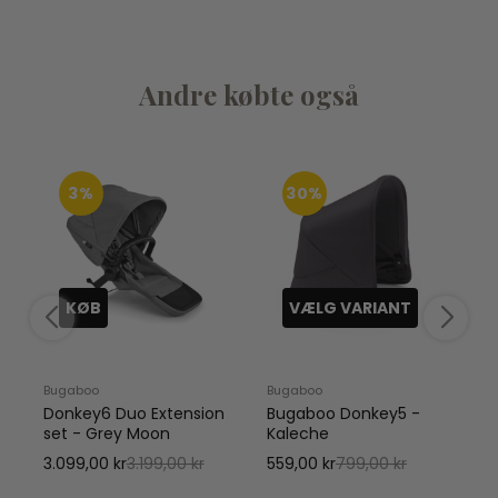
Andre købte også
3%
30%
KØB
VÆLG VARIANT
Bugaboo
Bugaboo
Donkey6 Duo Extension
Bugaboo Donkey5 -
set - Grey Moon
Kaleche
n
3.099,00 kr
3.199,00 kr
559,00 kr
799,00 kr