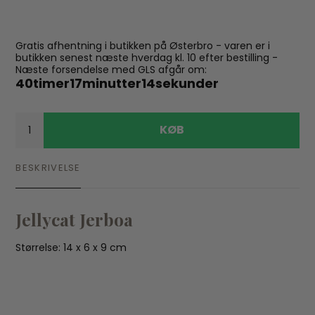
Gratis afhentning i butikken på Østerbro - varen er i
butikken senest næste hverdag kl. 10 efter bestilling -
Næste forsendelse med GLS afgår om:
40
timer
17
minutter
14
sekunder
KØB
BESKRIVELSE
Jellycat Jerboa
Størrelse: 14 x 6 x 9 cm