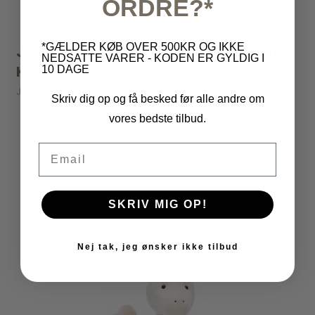
ORDRE?*
*GÆLDER KØB OVER 500KR OG IKKE
Jellycat - Amuseables Carole Canelé
NEDSATTE VARER - KODEN ER GYLDIG I
Kage - 11 cm
10 DAGE
Jellycat
Skriv dig op og få besked før alle andre om
189,00 kr
vores bedste tilbud.
Email
VIS PRODUKT
SKRIV MIG OP!
Nej tak, jeg ønsker ikke tilbud