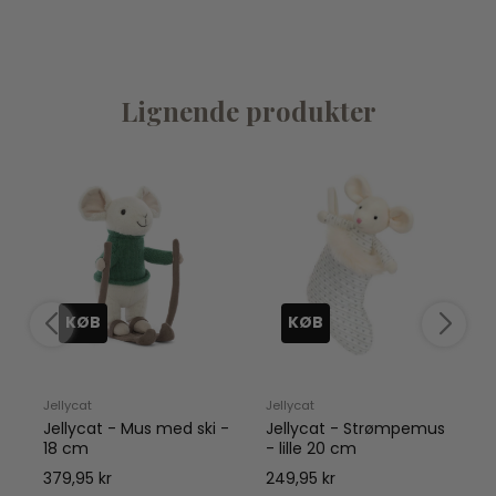
Lignende produkter
KØB
KØB
Jellycat
Jellycat
J
Jellycat - Mus med ski -
Jellycat - Strømpemus
18 cm
- lille 20 cm
379,95 kr
249,95 kr