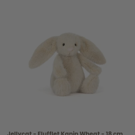
Jellycat - Flufflet Kanin Wheat - 18 cm