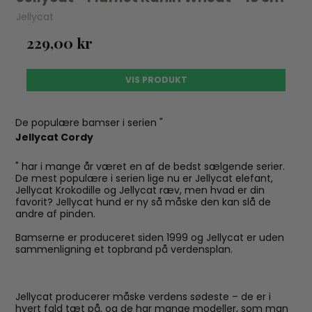
Jellycat
229,00 kr
VIS PRODUKT
De populære bamser i serien "
Jellycat Cordy
" har i mange år været en af de bedst sælgende serier.
De mest populære i serien lige nu er Jellycat elefant,
Jellycat Krokodille og Jellycat ræv, men hvad er din
favorit? Jellycat hund er ny så måske den kan slå de
andre af pinden.
Bamserne er produceret siden 1999 og Jellycat er uden
sammenligning et topbrand på verdensplan.
Jellycat producerer måske verdens sødeste – de er i
hvert fald tæt på, og de har mange modeller, som man