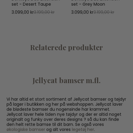
set - Desert Taupe
set - Grey Moon
3.099,00 kr
3.199,00 kr
3.099,00 kr
3.199,00 kr
Relaterede produkter
Jellycat bamser m.fl.
Vi har altid et stort sortiment af Jellycat bamser og tøjdyr
på lager i butikken og her på webshoppen. Jellycat laver
de blødeste bamser du nogensinde har krammet.
Jellycat laver hele tiden nye tøjdyr og der er altid noget
originalt og funky over deres designs ? så du kan finde
den helt rette bamse til dit barn. Se også vores
økologiske bamser
og alt vores
legetøj her
.