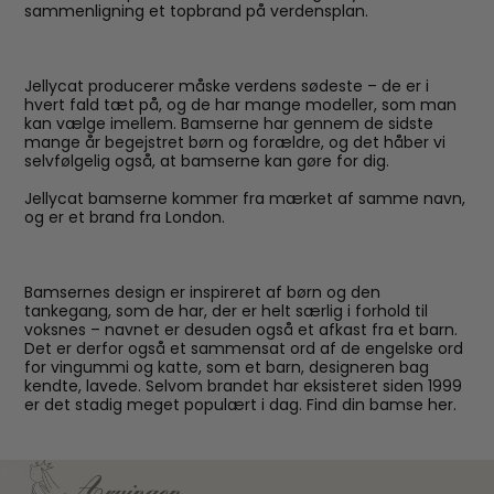
sammenligning et topbrand på verdensplan.
Jellycat producerer måske verdens sødeste – de er i
hvert fald tæt på, og de har mange modeller, som man
kan vælge imellem. Bamserne har gennem de sidste
mange år begejstret børn og forældre, og det håber vi
selvfølgelig også, at bamserne kan gøre for dig.
Jellycat bamserne kommer fra mærket af samme navn,
og er et brand fra London.
Bamsernes design er inspireret af børn og den
tankegang, som de har, der er helt særlig i forhold til
voksnes – navnet er desuden også et afkast fra et barn.
Det er derfor også et sammensat ord af de engelske ord
for vingummi og katte, som et barn, designeren bag
kendte, lavede. Selvom brandet har eksisteret siden 1999
er det stadig meget populært i dag. Find din bamse her.