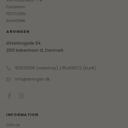
VINTERUDSALG ☃❄
Fastelavn
FESTUGEN
Sovetid💤
ARVINGEN
Østerbrogade 84
2100 København Ø, Danmark
60633006 (webshop)
35466972 (butik)
/
info@arvingen.dk
INFORMATION
Om os