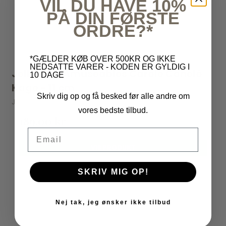
VIL DU HAVE 10%
PÅ DIN FØRSTE
ORDRE?*
*GÆLDER KØB OVER 500KR OG IKKE
NEDSATTE VARER - KODEN ER GYLDIG I
Jellycat - Amuseables Carole Canelé
10 DAGE
Kage - 11 cm
Skriv dig op og få besked før alle andre om
Jellycat
vores bedste tilbud.
189,00 kr
Email
VIS PRODUKT
SKRIV MIG OP!
Nej tak, jeg ønsker ikke tilbud