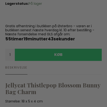
Lagerstatus:
På lager
Gratis afhentning i butikken på Østerbro - varen er i
butikken senest næste hverdag kl. 10 efter bestilling -
Næste forsendelse med GLS afgår om:
55
timer
19
minutter
43
sekunder
KØB
BESKRIVELSE
Jellycat Thistlepop Blossom Bunny
Bag Charm
Størrelse: 18 x 5 x 4 cm