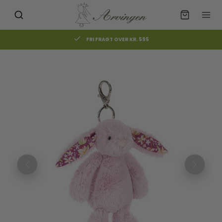
GRATIS AFHENTNING I BUTIKKEN
Måske kunne nogle af disse
☓
produkter have din interesse?