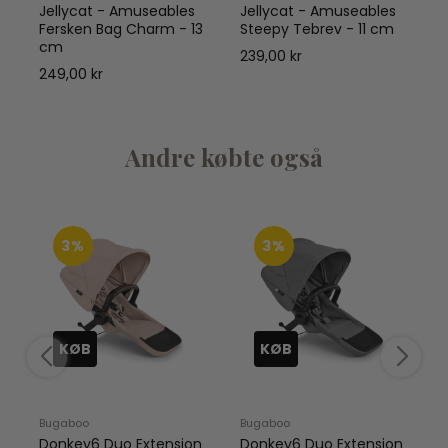
w
Jellycat - Amuseables
Jellycat - Amuseables
Fersken Bag Charm - 13
Steepy Tebrev - 11 cm
cm
239,00 kr
249,00 kr
Andre købte også
3%
3%
KØB
KØB
Bugaboo
Bugaboo
o
Donkey6 Duo Extension
Donkey6 Duo Extension