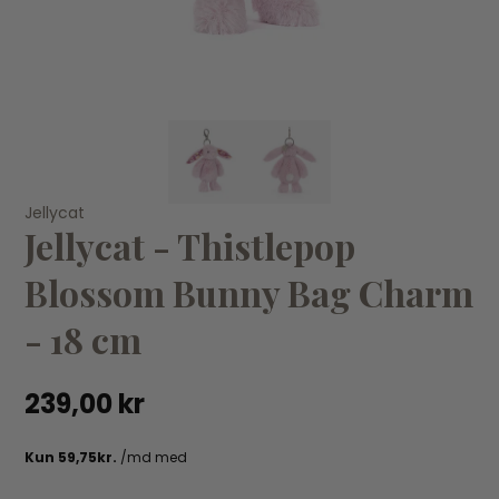
KØB
Jellycat
Je
Jellycat
Jellycat - Bartholomew Bjørn All-in-one Outfit - 26 cm
Je
Jellycat - Thistlepop
419,00 kr
25
Blossom Bunny Bag Charm
- 18 cm
239,00 kr