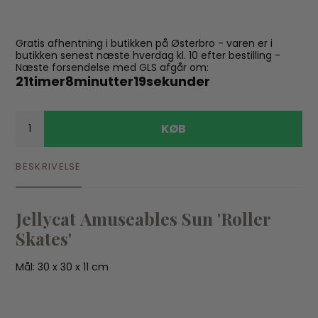
Gratis afhentning i butikken på Østerbro - varen er i
butikken senest næste hverdag kl. 10 efter bestilling -
Næste forsendelse med GLS afgår om:
21
timer
8
minutter
18
sekunder
KØB
BESKRIVELSE
Jellycat Amuseables Sun 'Roller
Skates'
Mål: 30 x 30 x 11 cm