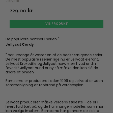
Jellycat
229,00 kr
VIS PRODUKT
De populære bamser i serien "
Jellycat Cordy
" har i mange år været en af de bedst sælgende serier.
De mest populære i serien lige nu er Jellycat elefant,
Jellycat Krokodille og Jellycat ræv, men hvad er din
favorit? Jellycat hund er ny så måske den kan slå de
andre af pinden.
Bamserne er produceret siden 1999 og Jellycat er uden
sammenligning et topbrand på verdensplan.
Jellycat producerer måske verdens sødeste – de er i
hvert fald tæt på, og de har mange modeller, som man
kan vælge imellem. Bamserne har gennem de sidste