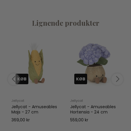
Lignende produkter
KØB
KØB
Jellycat
Jellycat
J
Jellycat - Amuseables
Jellycat - Amuseables
Majs - 27 cm
Hortensia - 24 cm
369,00 kr
559,00 kr