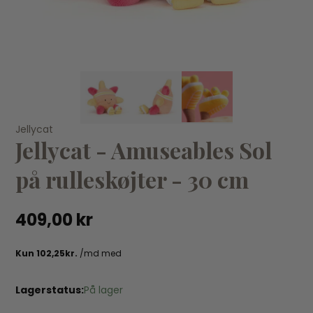
KØB
Jellycat
Jellycat
Je
Jellycat - Amuseables Sol
Jellycat - Bartholomew Bjørn i sømandstøj - 26 cm
Je
559,00 kr
55
på rulleskøjter - 30 cm
409,00 kr
Lagerstatus:
På lager