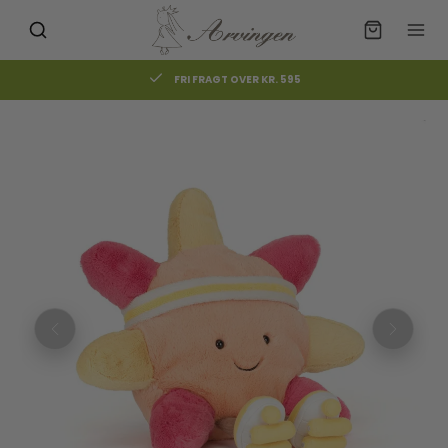
FRI FRAGT OVER KR. 595
Måske kunne nogle af disse
☓
produkter have din interesse?