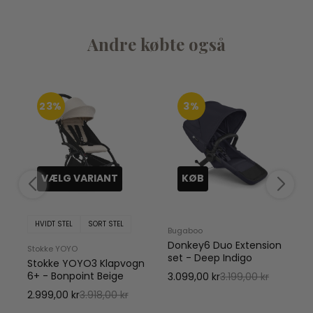
Andre købte også
23%
3%
VÆLG VARIANT
KØB
HVIDT STEL
SORT STEL
Bugaboo
Donkey6 Duo Extension
Stokke YOYO
set - Deep Indigo
Stokke YOYO3 Klapvogn
6+ - Bonpoint Beige
3.099,00 kr
3.199,00 kr
1
2.999,00 kr
3.918,00 kr