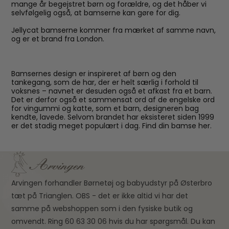
mange år begejstret børn og forældre, og det håber vi
selvfølgelig også, at bamserne kan gøre for dig.
Jellycat bamserne kommer fra mærket af samme navn,
og er et brand fra London.
Bamsernes design er inspireret af børn og den
tankegang, som de har, der er helt særlig i forhold til
voksnes – navnet er desuden også et afkast fra et barn.
Det er derfor også et sammensat ord af de engelske ord
for vingummi og katte, som et barn, designeren bag
kendte, lavede. Selvom brandet har eksisteret siden 1999
er det stadig meget populært i dag. Find din bamse her.
Arvingen forhandler Børnetøj og babyudstyr på Østerbro
tæt på Trianglen. OBS - det er ikke altid vi har det
samme på webshoppen som i den fysiske butik og
omvendt. Ring 60 63 30 06 hvis du har spørgsmål. Du kan