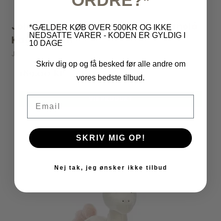
ORDRE?*
Jellycat - Amuseables Carole Canelé
*GÆLDER KØB OVER 500KR OG IKKE
NEDSATTE VARER - KODEN ER GYLDIG I
Kage - 11 cm
10 DAGE
Jellycat
Skriv dig op og få besked før alle andre om
189,00 kr
vores bedste tilbud.
VIS PRODUKT
Email
SKRIV MIG OP!
Nej tak, jeg ønsker ikke tilbud