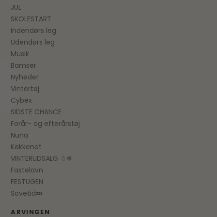
JUL
SKOLESTART
Indendørs leg
Udendørs leg
Musik
Bamser
Nyheder
Vintertøj
Cybex
SIDSTE CHANCE
Forår- og efterårstøj
Nuna
Køkkenet
VINTERUDSALG ☃❄
Fastelavn
FESTUGEN
Sovetid💤
ARVINGEN