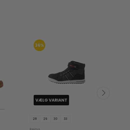
36%
43
VÆLG VARIANT
VÆ
28
29
30
33
34
Reima
Reima