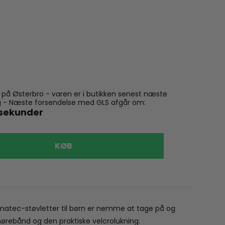
n på Østerbro - varen er i butikken senest næste
ling - Næste forsendelse med GLS afgår om:
sekunder
KØB
Kinderki
159,00 kr
matec-støvletter til børn er nemme at tage på og
nørebånd og den praktiske velcrolukning.