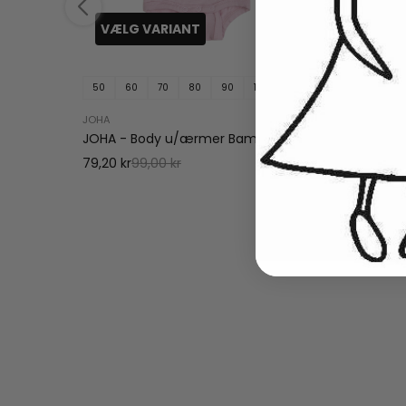
VÆLG VARIANT
VÆL
50
60
70
80
90
100
80
8
pe
JOHA
Wheat
JOHA - Body u/ærmer Bambus Rosa
Wheat 
Powder
79,20 kr
99,00 kr
349,00 