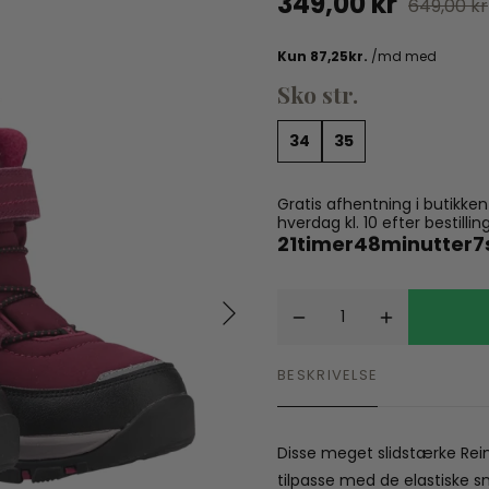
349,00 kr
649,00 kr
Spil
Seatliner
Skoletasker
Tegne og Male
Trylleri
Sko str.
tel
Trækdyr
Wallstickers
34
35
tions
Gratis afhentning i butikke
hverdag kl. 10 efter bestil
21
timer
48
minutter
6
BESKRIVELSE
Disse meget slidstærke Rei
tilpasse med de elastiske s