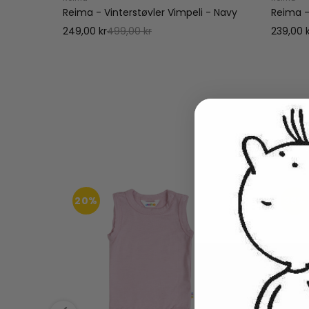
ark
Reima - Vinterstøvler Vimpeli - Navy
Reima -
249,00 kr
499,00 kr
239,00 
20%
36%