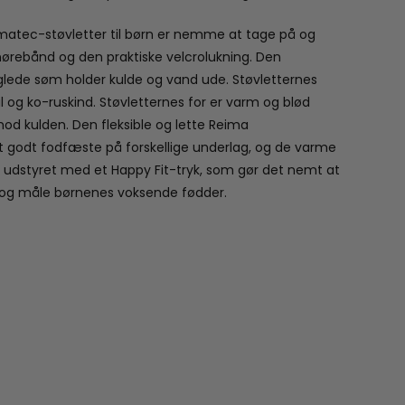
matec-støvletter til børn er nemme at tage på og
nørebånd og den praktiske velcrolukning. Den
lede søm holder kulde og vand ude. Støvletternes
til og ko-ruskind. Støvletternes for er varm og blød
mod kulden. Den fleksible og lette Reima
 godt fodfæste på forskellige underlag, og de varme
 er udstyret med et Happy Fit-tryk, som gør det nemt at
e og måle børnenes voksende fødder.