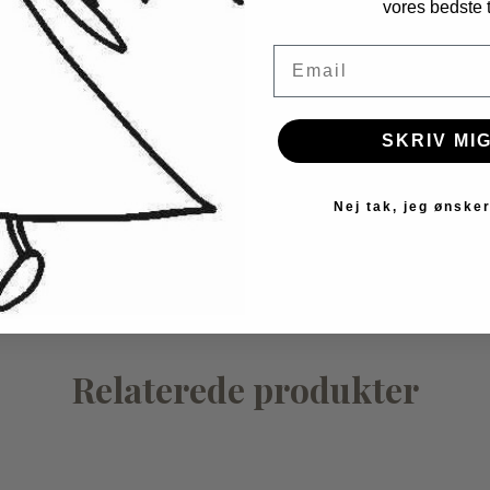
vores bedste t
G VARIANT
Email
6
92
Flybaby - Bæresele Mokka
SKRIV MIG
1.899,00 kr
- Hayden Termodragt -
 Brown
Nej tak, jeg ønsker
kr
549,00 kr
Relaterede produkter