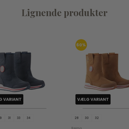
Lignende produkter
60%
G VARIANT
VÆLG VARIANT
9
31
33
34
28
30
32
Reima