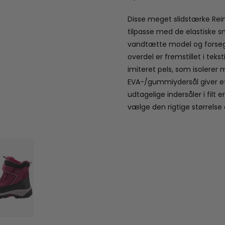
Disse meget slidstærke Rei
tilpasse med de elastiske s
vandtætte model og forseg
overdel er fremstillet i teks
imiteret pels, som isolerer 
EVA-/gummiydersål giver et
udtagelige indersåler i filt
vælge den rigtige størrels