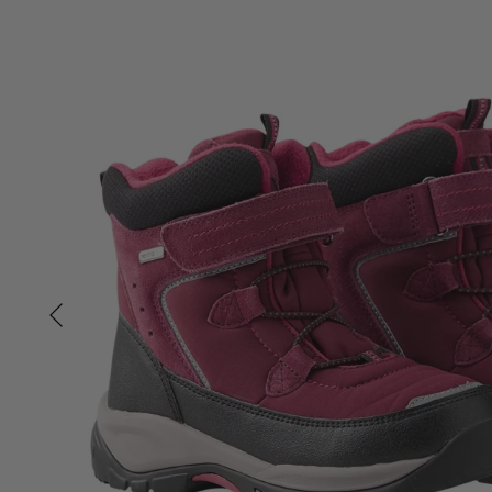
Tisselagen
Svømmeveste
UV T-shirts
UV-dragter
Bugaboo Køreposer
Bugaboo Fox Graphite S
Maclaren Køreposer
Bugaboo Fox Sort Stel
Joha
Bugaboo Fox Special Edi
Lana organic
Molo
Reima
Wheat
VÆLG VARIANT
30
31
33
34
35
37
38
Reima
Reima - Vinterstøvle Laplander Dark Berry
524,30 kr
749,00 kr