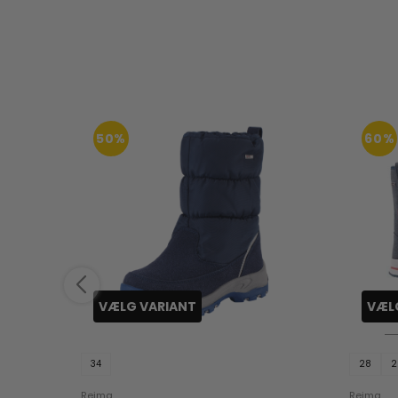
50%
60%
VÆLG VARIANT
VÆL
34
28
2
Reima
Reima