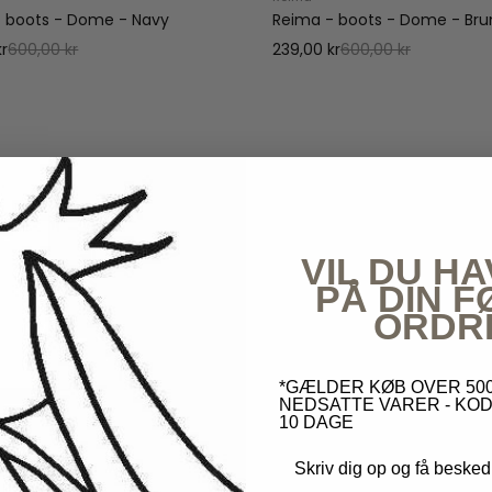
 boots - Dome - Navy
Reima - boots - Dome - Bru
kr
600,00 kr
239,00 kr
600,00 kr
Andre købte også
VIL DU HA
PÅ DIN 
ORDR
*GÆLDER KØB OVER 500
NEDSATTE VARER - KOD
10 DAGE
Skriv dig op og få besked