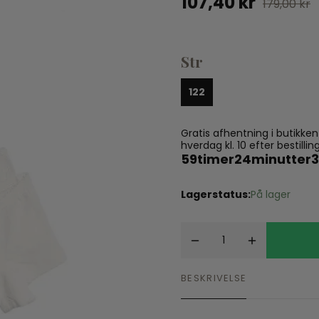
107,40 kr
179,00 kr
Spil
Seatliner
Skoletasker
Tegne og Male
Trylleri
Str
tel
Trækdyr
Wallstickers
122
tions
Gratis afhentning i butikke
hverdag kl. 10 efter bestil
59
timer
24
minutter
Lagerstatus:
På lager
BESKRIVELSE