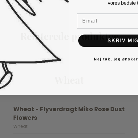
vores bedste t
Email
Relaterede produkter
SKRIV MIG
Nej tak, jeg ønsker
Wheat
Wheat - Flyverdragt Miko Rose Dust
Flowers
Wheat