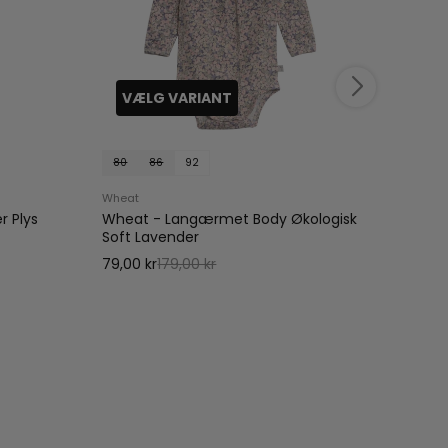
VÆLG VARIANT
VÆ
80
86
92
62
Wheat
Wheat
 Plys
Wheat - Langærmet Body Økologisk
Wheat
Soft Lavender
99,00 
79,00 kr
179,00 kr