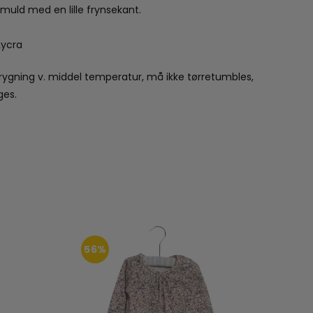
omuld med en lille frynsekant.
Lycra
rygning v. middel temperatur, må ikke tørretumbles,
ges.
56%
50