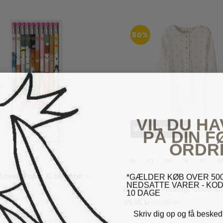
50%
VIL DU HA
VÆLG VARIANT
PÅ DIN 
ORDR
56
62
68
74
80
8
 Lovely Paper 10 blyanter -
*GÆLDER KØB OVER 500
Lil' Atelier
NEDSATTE VARER - KOD
Lil Atelier - Heldragt Coconut
10 DAGE
79,95 kr
99,95 kr
199,95 kr
Skriv dig op og få besked