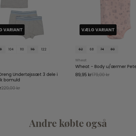
G VARIANT
VÆLG VARIANT
8
104
110
116
122
62
68
74
80
Wheat
Wheat - Body u/ærmer Peter
reng Undertøjssæt 3 dele i
89,95 kr
179,00 kr
sk bomuld
r
229,00 kr
Andre købte også