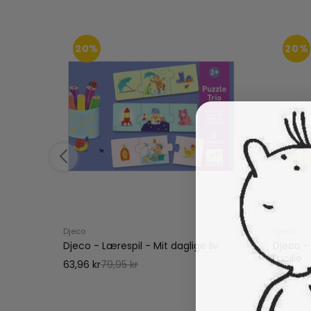
20%
20%
Djeco
Djeco
Djeco - Lærespil - Mit daglige liv
Djeco -
Lucille
63,96 kr
79,95 kr
63,96 kr