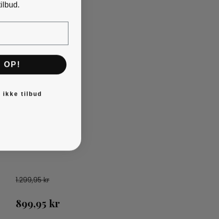
ilbud.
 OP!
 ikke tilbud
1.299,95 kr
899,95 kr