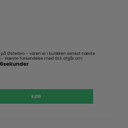
n på Østerbro - varen er i butikken senest næste
ling - Næste forsendelse med GLS afgår om:
35
sekunder
KØB
Konges 
99,00 kr