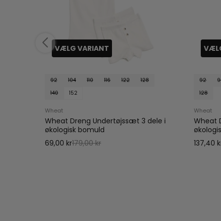
VÆLG VARIANT
VÆL
92
104
110
116
122
128
92
9
140
152
128
 Peach
Wheat
Wheat
Wheat Dreng Undertøjssæt 3 dele i
Wheat D
økologisk bomuld
økologi
69,00 kr
179,00 kr
137,40 k