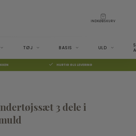
INDKØBSKURV
TØJ
BASIS
ULD
A
IKKEN
HURTIG GLS LEVERING
BECO Bæresele
Moonboon
BOBA 3G Bæresele
Nonomo
☓
ndertøjssæt 3 dele i
on+ og Cameleon3
BOBA 4G
BOBA Air (Rejsebæresele)
omuld
BOBA Slynge
50%
Veste og Hoodies Boba