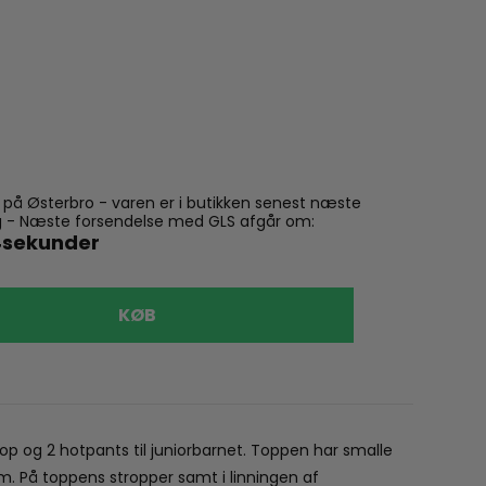
n på Østerbro - varen er i butikken senest næste
ling - Næste forsendelse med GLS afgår om:
sekunder
VÆLG
KØB
15-16ÅR
The New
The New
p og 2 hotpants til juniorbarnet. Toppen har smalle
99,00 kr
. På toppens stropper samt i linningen af