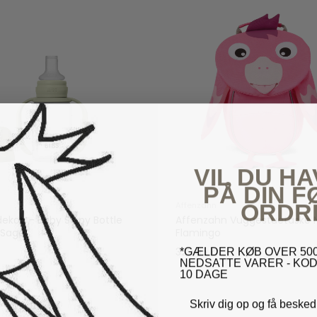
VIL DU HA
PÅ DIN 
ORDR
Affenzahn
dekop - Baby Sippy Bottle
Affenzahn Vuggestuetaske 
 Sage
Flamingo
*GÆLDER KØB OVER 500
r
329,95 kr
NEDSATTE VARER - KOD
10 DAGE
Skriv dig op og få besked