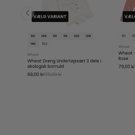
VÆLG VARIANT
VÆL
92
104
110
116
122
128
110
1
140
152
Wheat
Wheat -
Wheat
Rose
Wheat Dreng Undertøjssæt 3 dele i
økologisk bomuld
79,00 k
69,00 kr
179,00 kr