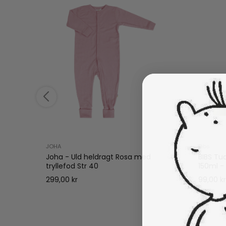
JOHA
Bibs
sele -
Joha - Uld heldragt Rosa med
BIBS Tu
tryllefod Str 40
150ml -
299,00 kr
99,00 k