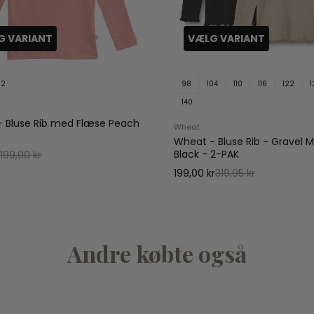
G VARIANT
VÆLG VARIANT
52
98
104
110
116
122
1
140
 Bluse Rib med Flæse Peach
Wheat
Wheat - Bluse Rib - Gravel 
Black - 2-PAK
r
199,00 kr
199,00 kr
319,95 kr
Andre købte også