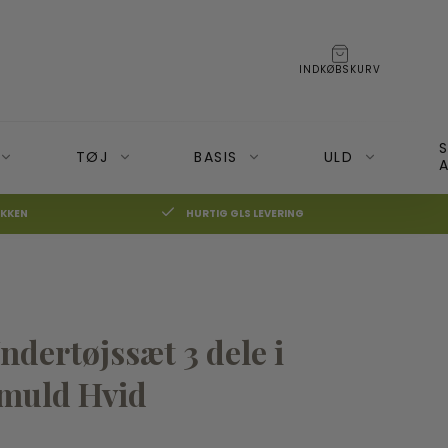
INDKØBSKURV
TØJ
BASIS
ULD
A
IKKEN
HURTIG GLS LEVERING
BECO Bæresele
Moonboon
BOBA 3G Bæresele
Nonomo
☓
ndertøjssæt 3 dele i
on+ og Cameleon3
BOBA 4G
BOBA Air (Rejsebæresele)
omuld Hvid
BOBA Slynge
50%
Veste og Hoodies Boba