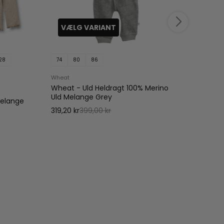
VÆLG VARIANT
VÆ
28
74
80
86
90
Wheat
JOHA
Wheat - Uld Heldragt 100% Merino
Joha -
Uld Melange Grey
Bambu
Melange
319,20 kr
399,00 kr
79,00 