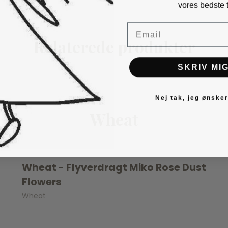
vores bedste t
Email
Relaterede produkter
SKRIV MIG
Nej tak, jeg ønsker
Wheat
Wheat - Flyverdragt Miko Rose Dust
Flowers
Wheat