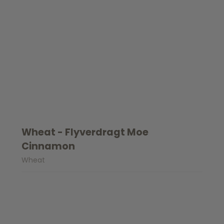
Wheat - Flyverdragt Moe
Cinnamon
Wheat