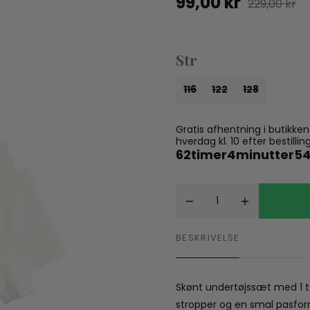
99,00 kr
229,00 kr
Spil
Seatliner
Skoletasker
Tegne og Male
Trylleri
Str
tel
Trækdyr
Wallstickers
116
122
128
tions
Gratis afhentning i butikke
hverdag kl. 10 efter bestil
62
timer
4
minutter
53
BESKRIVELSE
Skønt undertøjssæt med 1 to
stropper og en smal pasform