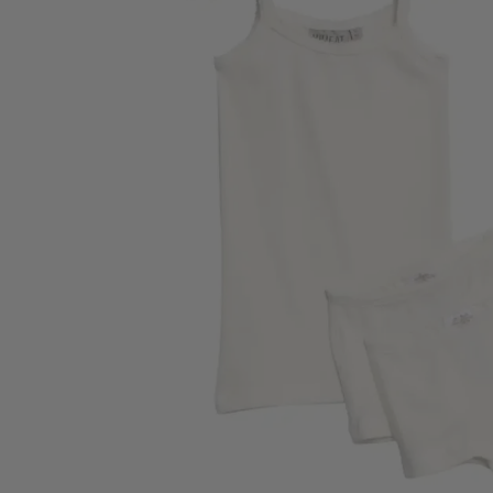
Tisselagen
Svømmeveste
UV T-shirts
UV-dragter
Bugaboo Køreposer
Bugaboo Fox Graphite S
Maclaren Køreposer
Bugaboo Fox Sort Stel
Joha
Bugaboo Fox Special Edi
Lana organic
Molo
Reima
Wheat
VÆLG VARIANT
92
98
104
110
116
122
128
Wheat
Wheat Dreng Undertøjssæt 3 dele i økologisk bomuld
137,40 kr
229,00 kr