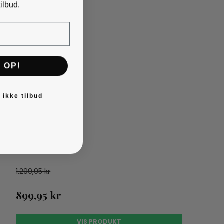
ilbud.
 OP!
 ikke tilbud
1.299,95 kr
899,95 kr
VIS PRODUKT