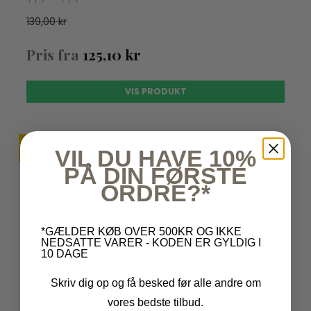
139,00 kr
Pris fra
125,10 kr
VIS PRODUKT
TILBUD
UDSOLGT
VIL DU HAVE 10%
PÅ DIN FØRSTE
ORDRE?*
*GÆLDER KØB OVER 500KR OG IKKE
NEDSATTE VARER - KODEN ER GYLDIG I
10 DAGE
Skriv dig op og få besked før alle andre om
vores bedste tilbud.