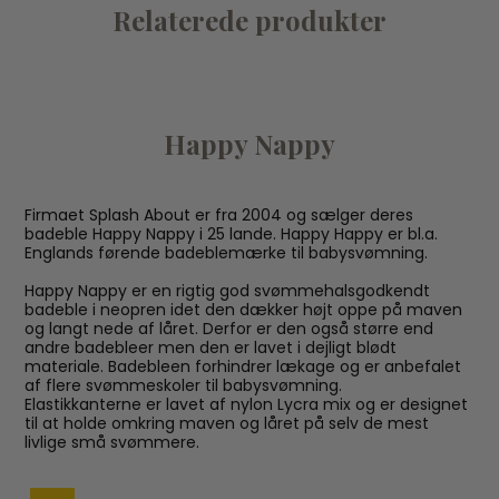
Relaterede produkter
Happy Nappy
Firmaet Splash About er fra 2004 og sælger deres
badeble Happy Nappy i 25 lande. Happy Happy er bl.a.
Englands førende badeblemærke til babysvømning.
Happy Nappy er en rigtig god svømmehalsgodkendt
badeble i neopren idet den dækker højt oppe på maven
og langt nede af låret. Derfor er den også større end
andre badebleer men den er lavet i dejligt blødt
materiale. Badebleen forhindrer lækage og er anbefalet
af flere svømmeskoler til babysvømning.
Elastikkanterne er lavet af nylon Lycra mix og er designet
til at holde omkring maven og låret på selv de mest
livlige små svømmere.