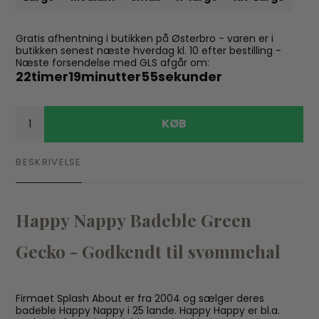
Gratis afhentning i butikken på Østerbro - varen er i
butikken senest næste hverdag kl. 10 efter bestilling -
Næste forsendelse med GLS afgår om:
22
timer
19
minutter
54
sekunder
KØB
BESKRIVELSE
Happy Nappy Badeble Green
Gecko - Godkendt til svømmehal
Firmaet Splash About er fra 2004 og sælger deres
badeble Happy Nappy i 25 lande. Happy Happy er bl.a.