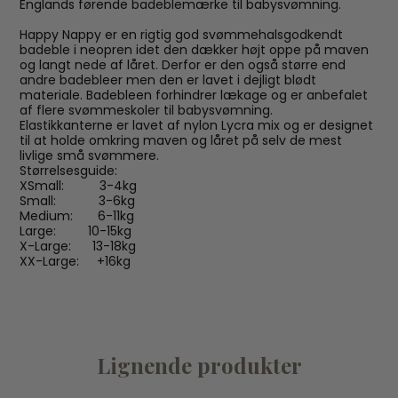
Englands førende badeblemærke til babysvømning.
Happy Nappy er en rigtig god svømmehalsgodkendt
badeble i neopren idet den dækker højt oppe på maven
og langt nede af låret. Derfor er den også større end
andre badebleer men den er lavet i dejligt blødt
materiale. Badebleen forhindrer lækage og er anbefalet
af flere svømmeskoler til babysvømning.
Elastikkanterne er lavet af nylon Lycra mix og er designet
til at holde omkring maven og låret på selv de mest
livlige små svømmere.
Størrelsesguide:
XSmall: 3-4kg
Small: 3-6kg
Medium: 6-11kg
Large: 10-15kg
X-Large: 13-18kg
XX-Large: +16kg
Lignende produkter