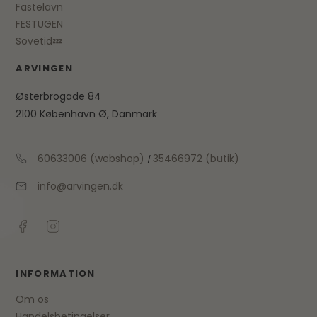
Fastelavn
FESTUGEN
Sovetid💤
ARVINGEN
Østerbrogade 84
2100 København Ø, Danmark
60633006 (webshop)
35466972 (butik)
/
info@arvingen.dk
INFORMATION
Om os
Handelsbetingelser