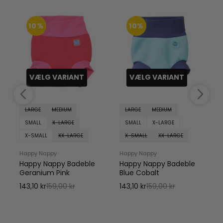
10%
10%
VÆLG VARIANT
VÆLG VARIANT
LARGE
MEDIUM
LARGE
MEDIUM
SMALL
X-LARGE
SMALL
X-LARGE
X-SMALL
XX-LARGE
X-SMALL
XX-LARGE
Happy Nappy
Happy Nappy
Happy Nappy Badeble
Happy Nappy Badeble
Geranium Pink
Blue Cobalt
143,10 kr
159,00 kr
143,10 kr
159,00 kr
1