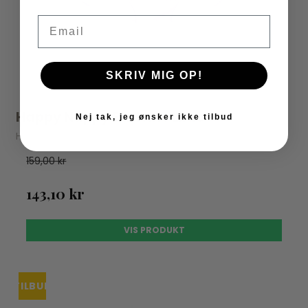
Email
SKRIV MIG OP!
Happy Nappy Badeble Lilac
Nej tak, jeg ønsker ikke tilbud
Happy Nappy
159,00 kr
143,10 kr
VIS PRODUKT
TILBUD