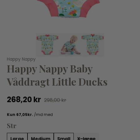
VÆLG VARIANT
LARGE
MEDIUM
X-LARGE
Happy Nappy
Happy Nappy Baby
Happy Nappy
Ha
Happy Nappy Baby Våddragt Shark Orange
Ha
Våddragt Little Ducks
268,20 kr
298,00 kr
26
268,20 kr
298,00 kr
Str
Large
Medium
Small
X-large