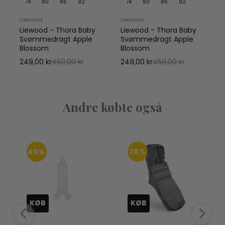
74
80
86
92
74
80
86
92
Liewood
Liewood
Liewood - Thora Baby
Liewood - Thora Baby
Svømmedragt Apple
Svømmedragt Apple
Blossom
Blossom
249,00 kr
450,00 kr
249,00 kr
450,00 kr
Andre købte også
40%
26%
KØB
KØB