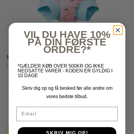
VIL DU HAVE 10%
PÅ DIN FØRSTE
ORDRE?*
Happy Nappy Badeble Ninas Ark
Happy Nappy
*GÆLDER KØB OVER 500KR OG IKKE
NEDSATTE VARER - KODEN ER GYLDIG I
139,00 kr
10 DAGE
Skriv dig op og få besked før alle andre om
Pris fra
125,10 kr
vores bedste tilbud.
VIS PRODUKT
Email
TILBUD
UDSOLGT
SKRIV MIG OP!