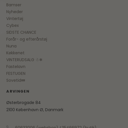
Bamser
Nyheder
Vintertøj
Cybex
SIDSTE CHANCE
Forår- og efterårstøj
Nuna
Køkkenet
VINTERUDSALG ☃❄
Fastelavn
FESTUGEN
Sovetid💤
ARVINGEN
Østerbrogade 84
2100 København Ø, Danmark
60633006 (webshop)
35466972 (butik)
/