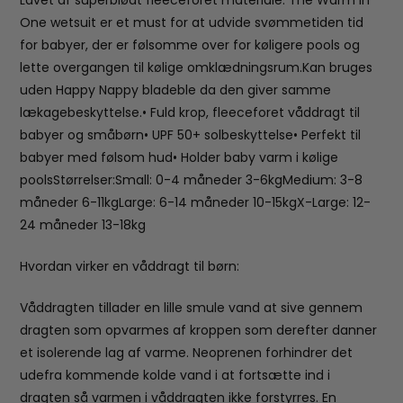
Lavet af superblødt fleeceforet materiale. The Warm in
One wetsuit er et must for at udvide svømmetiden tid
for babyer, der er følsomme over for køligere pools og
lette overgangen til kølige omklædningsrum.Kan bruges
uden Happy Nappy bladeble da den giver samme
lækagebeskyttelse.• Fuld krop, fleeceforet våddragt til
babyer og småbørn• UPF 50+ solbeskyttelse• Perfekt til
babyer med følsom hud• Holder baby varm i kølige
poolsStørrelser:Small: 0-4 måneder 3-6kgMedium: 3-8
måneder 6-11kgLarge: 6-14 måneder 10-15kgX-Large: 12-
24 måneder 13-18kg
Hvordan virker en våddragt til børn:
Våddragten tillader en lille smule vand at sive gennem
dragten som opvarmes af kroppen som derefter danner
et isolerende lag af varme. Neoprenen forhindrer det
udefra kommende kolde vand i at fortsætte ind i
dragten så varmen i våddragten ikke forstyrres. En