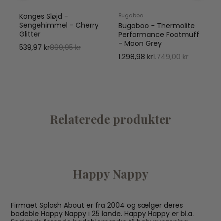
Konges Sløjd -
Bugaboo
Sengehimmel - Cherry
Bugaboo - Thermolite
Glitter
Performance Footmuff
- Moon Grey
539,97 kr
899,95 kr
1.298,98 kr
1.749,00 kr
Relaterede produkter
Happy Nappy
Firmaet Splash About er fra 2004 og sælger deres
badeble Happy Nappy i 25 lande. Happy Happy er bl.a.