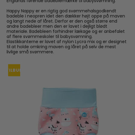
Englands førende badeblemærke til babysvømning.
Happy Nappy er en rigtig god svømmehalsgodkendt
badeble i neopren idet den dækker højt oppe på maven
og langt nede af låret. Derfor er den også større end
andre badebleer men den er lavet i dejligt blødt
materiale. Badebleen forhindrer lækage og er anbefalet
af flere svømmeskoler til babysvømning.
Elastikkanterne er lavet af nylon Lycra mix og er designet
til at holde omkring maven og låret på selv de mest
livlige små svømmere.
TILBUD