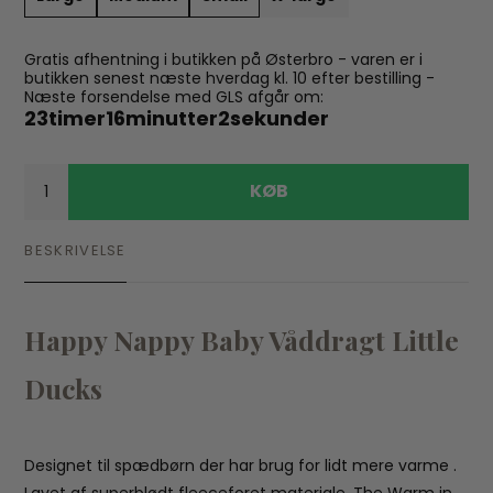
Gratis afhentning i butikken på Østerbro - varen er i
butikken senest næste hverdag kl. 10 efter bestilling -
Næste forsendelse med GLS afgår om:
23
timer
16
minutter
2
sekunder
KØB
BESKRIVELSE
Happy Nappy Baby Våddragt Little
Ducks
Designet til spædbørn der har brug for lidt mere varme .