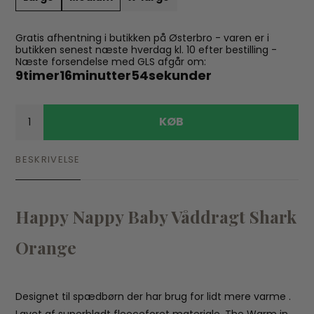
Gratis afhentning i butikken på Østerbro - varen er i
butikken senest næste hverdag kl. 10 efter bestilling -
Næste forsendelse med GLS afgår om:
9
timer
16
minutter
54
sekunder
KØB
BESKRIVELSE
Happy Nappy Baby Våddragt Shark
Orange
Designet til spædbørn der har brug for lidt mere varme .