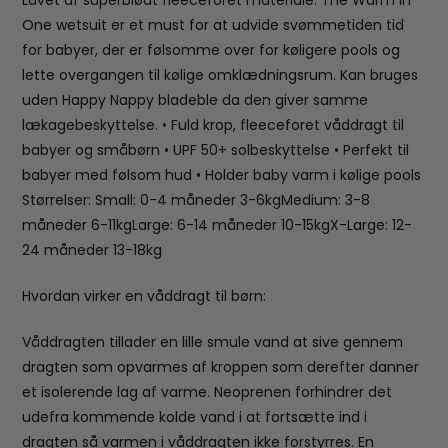
Lavet af superblødt fleeceforet materiale. The Warm in
One wetsuit er et must for at udvide svømmetiden tid
for babyer, der er følsomme over for køligere pools og
lette overgangen til kølige omklædningsrum. Kan bruges
uden Happy Nappy bladeble da den giver samme
lækagebeskyttelse. • Fuld krop, fleeceforet våddragt til
babyer og småbørn • UPF 50+ solbeskyttelse • Perfekt til
babyer med følsom hud • Holder baby varm i kølige pools
Størrelser: Small: 0-4 måneder 3-6kgMedium: 3-8
måneder 6-11kgLarge: 6-14 måneder 10-15kgX-Large: 12-
24 måneder 13-18kg
Hvordan virker en våddragt til børn:
Våddragten tillader en lille smule vand at sive gennem
dragten som opvarmes af kroppen som derefter danner
et isolerende lag af varme. Neoprenen forhindrer det
udefra kommende kolde vand i at fortsætte ind i
dragten så varmen i våddragten ikke forstyrres. En