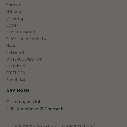
Bamser
Nyheder
Vintertøj
Cybex
SIDSTE CHANCE
Forår- og efterårstøj
Nuna
Køkkenet
VINTERUDSALG ☃❄
Fastelavn
FESTUGEN
Sovetid💤
ARVINGEN
Østerbrogade 84
2100 København Ø, Danmark
60633006 (webshop)
35466972 (butik)
/