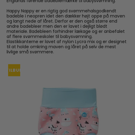
Englands førende badeblemærke til babysvømning.
Happy Nappy er en rigtig god svømmehalsgodkendt
badeble i neopren idet den dækker højt oppe på maven
og langt nede af låret. Derfor er den også større end
andre badebleer men den er lavet i dejligt blødt
materiale. Badebleen forhindrer lækage og er anbefalet
af flere svømmeskoler til babysvømning.
Elastikkanterne er lavet af nylon Lycra mix og er designet
til at holde omkring maven og låret på selv de mest
livlige små svømmere.
TILBUD