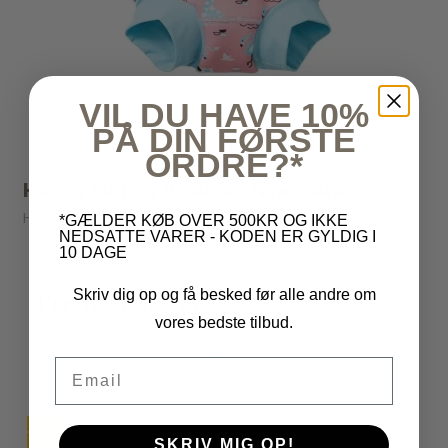
VIL DU HAVE 10%
PÅ DIN FØRSTE
ORDRE?*
Happy Nappy Badeble Ninas Ark
Happy Nappy
*GÆLDER KØB OVER 500KR OG IKKE
NEDSATTE VARER - KODEN ER GYLDIG I
139,00 kr
10 DAGE
Skriv dig op og få besked før alle andre om
Pris fra
125,10 kr
vores bedste tilbud.
VIS PRODUKT
Email
TILBUD
UDSOLGT
SKRIV MIG OP!