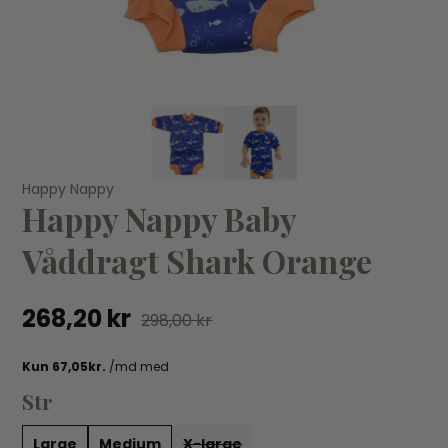
VÆLG VARIANT
LARGE
MEDIUM
SMALL
X-LARGE
Happy Nappy
Happy Nappy Baby
Happy Nappy
Ha
Happy Nappy Baby Våddragt Ninas Ark
Ha
Våddragt Shark Orange
268,20 kr
298,00 kr
26
268,20 kr
298,00 kr
Str
Large
Medium
X-large