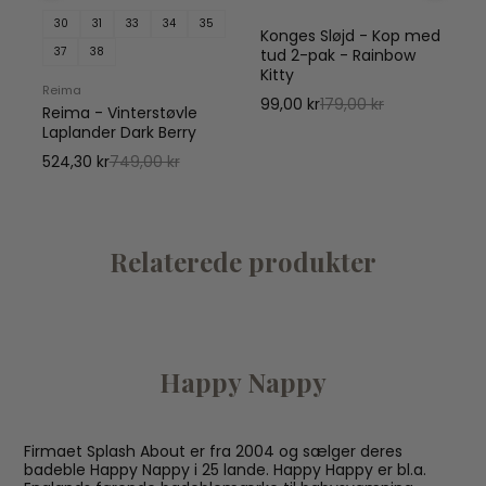
30
31
33
34
35
Konges Sløjd - Kop med
37
38
tud 2-pak - Rainbow
k
Kitty
Reima
99,00 kr
179,00 kr
Reima - Vinterstøvle
1
Laplander Dark Berry
524,30 kr
749,00 kr
Relaterede produkter
Happy Nappy
Firmaet Splash About er fra 2004 og sælger deres
badeble Happy Nappy i 25 lande. Happy Happy er bl.a.