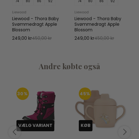
74
80
86
92
74
80
86
92
Liewood
Liewood
Liewood - Thora Baby
Liewood - Thora Baby
Svømmedragt Apple
Svømmedragt Apple
Blossom
Blossom
249,00 kr
450,00 kr
249,00 kr
450,00 kr
Andre købte også
30%
45%
VÆLG VARIANT
KØB